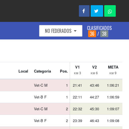
CLASIFICADOS
NO FEDERADOS
36
/
38
V1
V2
META
Local
Categoría
Pos.
3
6
9
KM
KM
KM
Vet-C M
1
21:41
43:46
1:06:21
Vet-B F
1
22:11
44:27
1:06:59
Vet-C M
2
22:32
45:30
1:09:07
Vet-B F
2
23:39
46:43
1:09:08