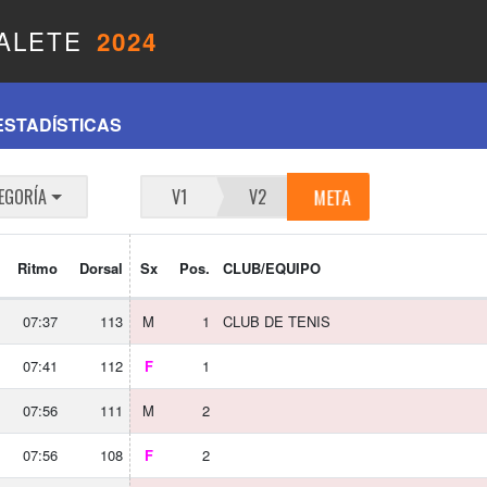
ALETE
2024
ESTADÍSTICAS
META
EGORÍA
V1
V2
Ritmo
Dorsal
Sx
Pos.
CLUB/EQUIPO
07:37
113
M
1
CLUB DE TENIS
07:41
112
F
1
07:56
111
M
2
07:56
108
F
2