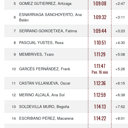
1:09:08
5
GOMEZ GUTIERREZ, Aritzaga
+2:47
ESNARRIAGA SANCHOYERTO, Ana
1:09:32
6
+3:11
Belén
1:09:44
7
SERRANO GOIKOETXEA, Fatima
+3:23
1:10:51
8
PASCUAL YUSTES, Rosa
+4:30
1:11:29
9
MEMBRIVES, Txaro
+5:08
1:11:47
10
GARCÉS FERNÁNDEZ, Frank
+5:26
Pen. 16 min
1:12:36
11
CASTAN VILLANUEVA, Oscar
+6:15
1:12:59
12
MERINO ALCALÁ, Ana Sol
+6:38
1:14:13
13
SOLDEVILLA MURO, Begoña
+7:52
1:14:22
14
ESCRIBANO PÉREZ, Macarena
+8:01