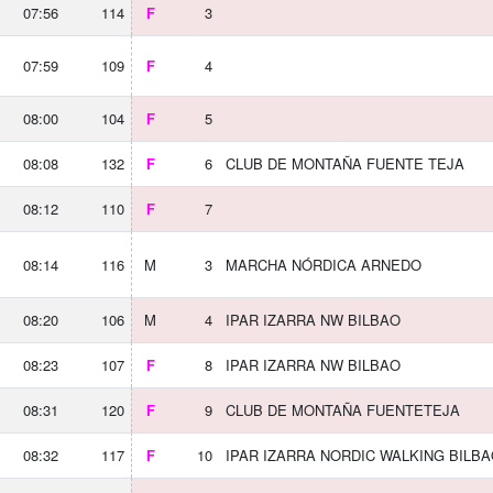
07:56
114
F
3
07:59
109
F
4
08:00
104
F
5
08:08
132
F
6
CLUB DE MONTAÑA FUENTE TEJA
08:12
110
F
7
08:14
116
M
3
MARCHA NÓRDICA ARNEDO
08:20
106
M
4
IPAR IZARRA NW BILBAO
08:23
107
F
8
IPAR IZARRA NW BILBAO
08:31
120
F
9
CLUB DE MONTAÑA FUENTETEJA
08:32
117
F
10
IPAR IZARRA NORDIC WALKING BILB