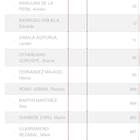
MARIJUAN DE LA
-
32
PEÑA, Aurelio
BARRIUSO VIÑUELA,
-
13
Eduardo
ZABALA AIZPURUA,
-
71
Lander
OTXANDIANO
-
66
GOROSPE, Alazne
FERNÁNDEZ MAJADO,
-
65
Héctor
-
ROMO URBINA, Roberto
866
MARTIN MARTINEZ,
-
864
Alex
-
OIARBIDE ERRO, Martín
863
ILLARRAMENDI
-
861
REZABAL, Mikel