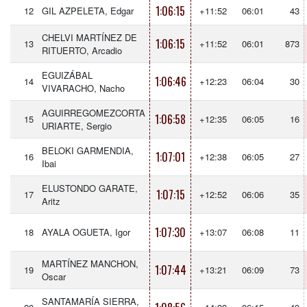
1:06:15
12
GIL AZPELETA, Edgar
+11:52
06:01
43
CHELVI MARTÍNEZ DE
1:06:15
13
+11:52
06:01
873
RITUERTO, Arcadio
EGUIZÁBAL
1:06:46
14
+12:23
06:04
30
VIVARACHO, Nacho
AGUIRREGOMEZCORTA
1:06:58
15
+12:35
06:05
16
URIARTE, Sergio
BELOKI GARMENDIA,
1:07:01
16
+12:38
06:05
27
Ibai
ELUSTONDO GARATE,
1:07:15
17
+12:52
06:06
35
Aritz
1:07:30
18
AYALA OGUETA, Igor
+13:07
06:08
11
MARTÍNEZ MANCHON,
1:07:44
19
+13:21
06:09
73
Oscar
SANTAMARÍA SIERRA,