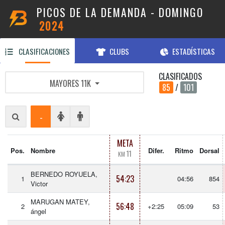
PICOS DE LA DEMANDA - DOMINGO
2024
CLASIFICACIONES
CLUBS
ESTADÍSTICAS
CLASIFICADOS
MAYORES 11K
85
/
101
-
META
Pos.
Nombre
Difer.
Ritmo
Dorsal
11
KM
BERNEDO ROYUELA,
54:23
1
04:56
854
Victor
MARUGAN MATEY,
56:48
2
+2:25
05:09
53
ángel