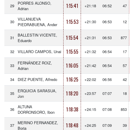
PORRES ALONSO,
1:15:41
29
+21:18
06:52
47
Adrian
VILLANUEVA
1:15:53
30
+21:30
06:53
12
PIEDRABUENA, Ander
BALLESTIN VICENTE,
1:15:54
31
+21:31
06:53
877
Eduardo
1:15:55
32
VILLARO CAMPOS, Unai
+21:32
06:54
17
FERNÁNDEZ ROIZ,
1:16:05
33
+21:42
06:54
57
Adrian
1:16:25
34
DIEZ PUENTE, Alfredo
+22:02
06:56
42
ERQUICIA SARASUA,
1:18:20
35
+23:57
07:07
18
Jon
ALTUNA
1:18:38
36
+24:15
07:08
853
DORRONSORO, Ibon
MERINO FERNANDEZ,
1:18:48
37
+24:25
07:09
39
Borja