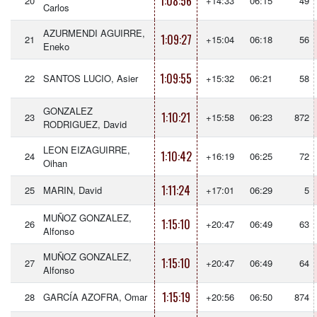
1:08:56
20
+14:33
06:15
49
Carlos
AZURMENDI AGUIRRE,
1:09:27
21
+15:04
06:18
56
Eneko
1:09:55
22
SANTOS LUCIO, Asier
+15:32
06:21
58
GONZALEZ
1:10:21
23
+15:58
06:23
872
RODRIGUEZ, David
LEON EIZAGUIRRE,
1:10:42
24
+16:19
06:25
72
Oihan
1:11:24
25
MARIN, David
+17:01
06:29
5
MUÑOZ GONZALEZ,
1:15:10
26
+20:47
06:49
63
Alfonso
MUÑOZ GONZALEZ,
1:15:10
27
+20:47
06:49
64
Alfonso
1:15:19
28
GARCÍA AZOFRA, Omar
+20:56
06:50
874