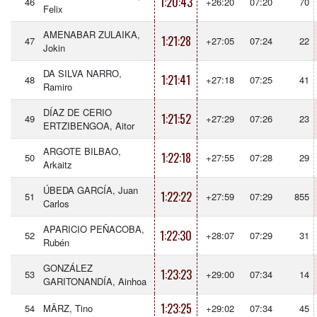
1:20:43
46
+26:20
07:20
70
Felix
AMENABAR ZULAIKA,
1:21:28
47
+27:05
07:24
22
Jokin
DA SILVA NARRO,
1:21:41
48
+27:18
07:25
41
Ramiro
DÍAZ DE CERIO
1:21:52
49
+27:29
07:26
23
ERTZIBENGOA, Aitor
ARGOTE BILBAO,
1:22:18
50
+27:55
07:28
29
Arkaitz
ÚBEDA GARCÍA, Juan
1:22:22
51
+27:59
07:29
855
Carlos
APARICIO PEÑACOBA,
1:22:30
52
+28:07
07:29
31
Rubén
GONZÁLEZ
1:23:23
53
+29:00
07:34
14
GARITONANDÍA, Ainhoa
1:23:25
54
MÄRZ, Tino
+29:02
07:34
45