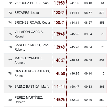
1:35:59
72
VAZQUEZ PEREZ, Ivan
+41:36
08:43
61
1:38:34
73
BEZARES, Laura
+44:11
08:57
878
1:38:34
74
BRIONES ROJAS, Cesar
+44:11
08:57
858
VILLARON GARCIA,
1:39:48
75
+45:25
09:04
75
Raquel
SANCHEZ MORO, Jose
1:39:49
76
+45:26
09:04
76
Roberto
MARZO OYARBIDE,
1:40:37
77
+46:14
09:08
851
Arantxa
CAMARERO CIRUELOS,
1:40:58
78
+46:35
09:10
15
Bruno
1:45:10
79
SAENZ BASTIDA, María
+50:47
09:33
868
PÉREZ MARTÍNEZ,
1:46:25
80
+52:02
09:40
859
Roberto