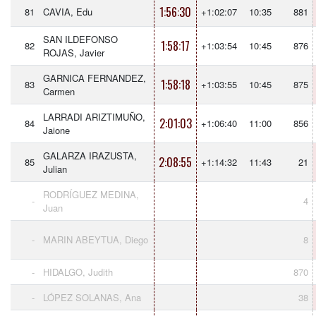
1:56:30
81
CAVIA, Edu
+1:02:07
10:35
881
SAN ILDEFONSO
1:58:17
82
+1:03:54
10:45
876
ROJAS, Javier
GARNICA FERNANDEZ,
1:58:18
83
+1:03:55
10:45
875
Carmen
LARRADI ARIZTIMUÑO,
2:01:03
84
+1:06:40
11:00
856
Jaione
GALARZA IRAZUSTA,
2:08:55
85
+1:14:32
11:43
21
Julian
RODRÍGUEZ MEDINA,
-
4
Juan
-
MARIN ABEYTUA, Diego
8
-
HIDALGO, Judith
870
-
LÓPEZ SOLANAS, Ana
38