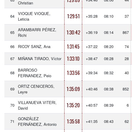
1:29:09
Christian
VIOQUE VIOQUE,
1:29:51
64
+35:28
08:10
37
Leticia
ARAMBARRI PÉREZ,
1:30:42
65
+36:19
08:14
867
Richi
1:31:45
66
RICOY SANZ, Ana
+37:22
08:20
74
1:33:10
67
MIÑANA TIRADO, Víctor
+38:47
08:28
28
BARROSO
1:33:56
68
+39:34
08:32
40
FERNANDEZ, Peio
ORTIZ CENICEROS,
1:35:09
69
+40:46
08:38
852
Leyre
VILLANUEVA VITERI,
1:35:20
70
+40:57
08:39
6
David
GONZÁLEZ
1:35:58
71
+41:35
08:43
62
FERNÁNDEZ, Antonio