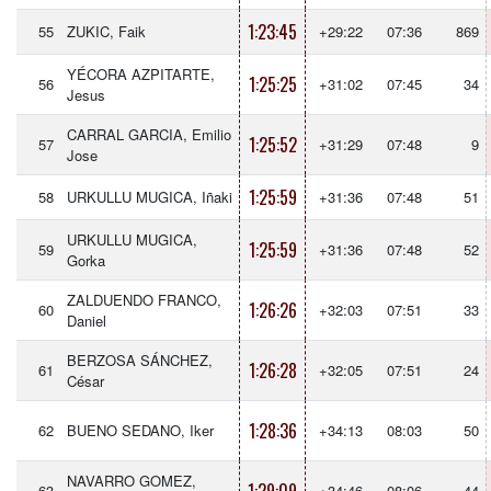
1:23:45
55
ZUKIC, Faik
+29:22
07:36
869
YÉCORA AZPITARTE,
1:25:25
56
+31:02
07:45
34
Jesus
CARRAL GARCIA, Emilio
1:25:52
57
+31:29
07:48
9
Jose
1:25:59
58
URKULLU MUGICA, Iñaki
+31:36
07:48
51
URKULLU MUGICA,
1:25:59
59
+31:36
07:48
52
Gorka
ZALDUENDO FRANCO,
1:26:26
60
+32:03
07:51
33
Daniel
BERZOSA SÁNCHEZ,
1:26:28
61
+32:05
07:51
24
César
1:28:36
62
BUENO SEDANO, Iker
+34:13
08:03
50
NAVARRO GOMEZ,
63
+34:46
08:06
44