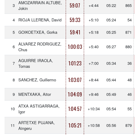
AMOZARRAIN ALTUBE,
59:07
3
+4:44
05:22
865
Jokin
59:33
4
RIOJA LLERENA, David
+5:10
05:24
54
59:41
5
GOIKOETXEA, Gorka
+5:18
05:25
871
ALVAREZ RODRIGUEZ,
1:00:03
6
+5:40
05:27
880
Chus
AGUIRRE IRAOLA,
1:01:23
7
+7:00
05:34
36
Tomas
1:03:07
8
SANCHEZ, Guillermo
+8:44
05:44
48
1:04:09
9
MENTXAKA, Aitor
+9:46
05:49
46
ATXA ASTIGARRAGA,
1:04:57
10
+10:34
05:54
55
Igor
ARTETXE PUJANA,
1:05:21
11
+10:58
05:56
879
Aingeru