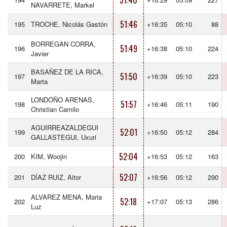
51:40
NAVARRETE, Markel
51:46
195
TROCHE, Nicolás Gastón
+16:35
05:10
88
BORREGAN CORRA,
51:49
196
+16:38
05:10
224
Javier
BASAÑEZ DE LA RICA,
51:50
197
+16:39
05:10
223
Marta
LONDOÑO ARENAS,
51:57
198
+16:46
05:11
190
Christian Camilo
AGUIRREAZALDEGUI
52:01
199
+16:50
05:12
284
GALLASTEGUI, Uxuri
52:04
200
KIM, Woojin
+16:53
05:12
163
52:07
201
DÍAZ RUIZ, Aitor
+16:56
05:12
290
ALVAREZ MENA, Maria
52:18
202
+17:07
05:13
286
Luz