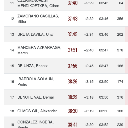
OZERINJAUREGI
37:40
11
+2:29
03:45
64
MENDIKOETXEA, Oihan
ZAMORANO CASILLAS,
37:43
12
+2:32
03:46
356
Bittor
37:45
13
URETA DAVILA, Unai
+2:34
03:46
202
MANCERA AZKARRAGA,
37:51
14
+2:40
03:47
378
Martin
37:56
15
DE UNZA, Erlantz
+2:45
03:47
186
IBARROLA SOLAUN,
38:26
16
+3:15
03:50
174
Pedro
38:29
17
DENCHE VAL, Bernar
+3:18
03:50
376
38:30
18
OLMOS GIL, Alexander
+3:19
03:50
188
GONZÁLEZ INCERA,
38:41
19
+3:30
03:52
239
Sergio