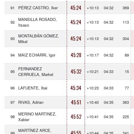
45:24
91
PÉREZ CASTRO, Iker
+10:13
04:32
369
MANSILLA ROSADO,
45:24
92
+10:13
04:32
113
Itsaso
MONTALBÁN GÓMEZ,
45:24
93
+10:13
04:32
304
Mikel
45:28
94
MAIZ ECHARRI, Igor
+10:17
04:32
89
FERNANDEZ
45:32
95
+10:21
04:33
15
CERRUELA, Markel
45:34
96
LAFUENTE, Ibai
+10:23
04:33
77
45:51
97
RIVAS, Adrian
+10:40
04:35
363
MERINO MARTINEZ,
45:52
98
+10:41
04:35
225
Xabier
MARTÍNEZ ARCE,
45:55
99
+10:44
04:35
241