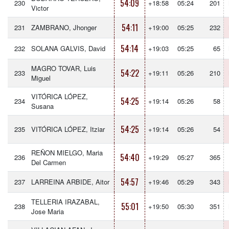
54:09
230
+18:58
05:24
201
Victor
54:11
231
ZAMBRANO, Jhonger
+19:00
05:25
232
54:14
232
SOLANA GALVIS, David
+19:03
05:25
65
MAGRO TOVAR, Luis
54:22
233
+19:11
05:26
210
Miguel
VITÓRICA LÓPEZ,
54:25
234
+19:14
05:26
58
Susana
54:25
235
VITÓRICA LÓPEZ, Itziar
+19:14
05:26
54
REÑON MIELGO, Maria
54:40
236
+19:29
05:27
365
Del Carmen
54:57
237
LARREINA ARBIDE, Aitor
+19:46
05:29
343
TELLERIA IRAZABAL,
55:01
238
+19:50
05:30
351
Jose Maria