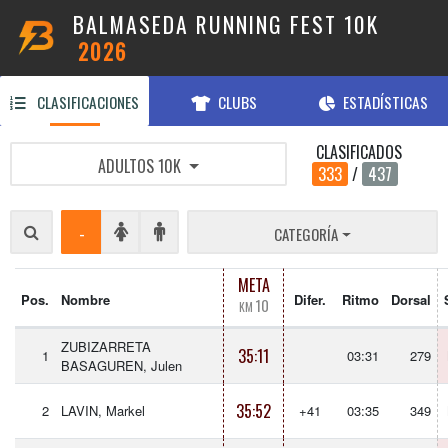
BALMASEDA RUNNING FEST 10K
2026
CLASIFICACIONES
CLUBS
ESTADÍSTICAS
CLASIFICADOS
ADULTOS 10K
333
/
437
-
CATEGORÍA
META
Pos.
Nombre
Difer.
Ritmo
Dorsal
10
KM
ZUBIZARRETA
35:11
1
03:31
279
BASAGUREN, Julen
35:52
2
LAVIN, Markel
+41
03:35
349