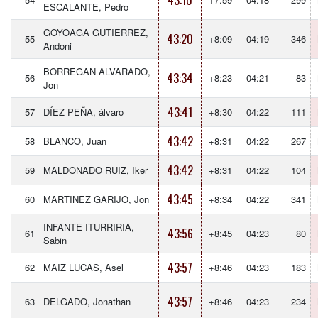
43:10
ESCALANTE, Pedro
GOYOAGA GUTIERREZ,
43:20
55
+8:09
04:19
346
Andoni
BORREGAN ALVARADO,
43:34
56
+8:23
04:21
83
Jon
43:41
57
DÍEZ PEÑA, álvaro
+8:30
04:22
111
43:42
58
BLANCO, Juan
+8:31
04:22
267
43:42
59
MALDONADO RUIZ, Iker
+8:31
04:22
104
43:45
60
MARTINEZ GARIJO, Jon
+8:34
04:22
341
INFANTE ITURRIRIA,
43:56
61
+8:45
04:23
80
Sabin
43:57
62
MAIZ LUCAS, Asel
+8:46
04:23
183
43:57
63
DELGADO, Jonathan
+8:46
04:23
234