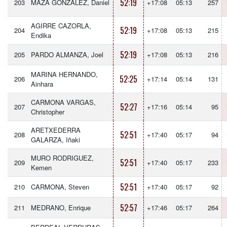
52:19
203
MAZA GONZÁLEZ, Daniel
+17:08
05:13
257
AGIRRE CAZORLA,
52:19
204
+17:08
05:13
215
Endika
52:19
205
PARDO ALMANZA, Joel
+17:08
05:13
216
MARINA HERNANDO,
52:25
206
+17:14
05:14
131
Ainhara
CARMONA VARGAS,
52:27
207
+17:16
05:14
95
Christopher
ARETXEDERRA
52:51
208
+17:40
05:17
94
GALARZA, Iñaki
MURO RODRIGUEZ,
52:51
209
+17:40
05:17
233
Kemen
52:51
210
CARMONA, Steven
+17:40
05:17
92
52:57
211
MEDRANO, Enrique
+17:46
05:17
264