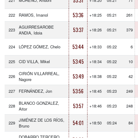
53:31
221
MORENO, Andoni
+18:20
05:21
71
53:36
222
RAMOS, Imanol
+18:25
05:21
261
AGUIRRESAROBE
53:37
223
+18:26
05:21
379
ANDIA, Idoia
53:44
224
LÓPEZ GÓMEZ, Chelo
+18:33
05:22
6
53:45
225
CID VILLA, Mikel
+18:34
05:22
10
CIRIÓN VILLARREAL,
53:49
226
+18:38
05:22
42
Nagore
53:56
227
FERNÁNDEZ, Jon
+18:45
05:23
249
BLANCO GONZALEZ,
53:57
228
+18:46
05:23
248
Aitor
JIMÉNEZ DE LOS RÍOS,
54:01
229
+18:50
05:24
84
Bruno
DOBARRO TERCERO,