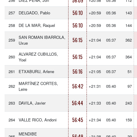
56:09
256
DÍEZ PEÑA, Jon
+20:58
05:36
112
56:10
257
DELGADO, Pablo
+20:59
05:36
143
56:10
258
DE LA MAR, Raquel
+20:59
05:36
144
SAN ROMAN IBARROLA,
56:15
259
+21:04
05:37
362
Uxue
ALVAREZ CUBILLOS,
56:15
260
+21:04
05:37
364
Yoel
56:16
261
ETXABURU, Arlene
+21:05
05:37
51
MARTÍNEZ CORTES,
56:42
262
+21:31
05:40
97
Leire
56:44
263
DAVILA, Javier
+21:33
05:40
243
56:45
264
VALLE RICO, Andoni
+21:34
05:40
159
MENDIBE
56:49
265
+21:38
05:40
39