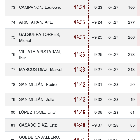
44:34
73
CAMPANON, Laureano
+9:23
04:27
160
44:35
74
ARISTARAN, Aritz
+9:24
04:27
277
GALGUERA TORRES,
44:36
75
+9:25
04:27
266
Michel
VILLATE ARISTARAN,
44:36
76
+9:25
04:27
273
Iker
44:38
77
MARCOS DIAZ, Markel
+9:27
04:27
213
44:42
78
SAN MILLÁN, Pedro
+9:31
04:28
20
44:43
79
SAN MILLÁN, Julia
+9:32
04:28
19
44:46
80
LÓPEZ TOMÉ, Unai
+9:35
04:28
61
44:48
81
CASADO DIAZ, Urtzi
+9:37
04:28
85
GUEDE CABALLERO,
82
+9:40
04:29
272