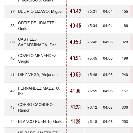
40:42
37
DEL RIO LIZASO, Miguel
+5:31
04:04
155
ORTIZ DE URIARTE,
40:45
38
+5:34
04:04
86
Gorka
CASTILLO
40:53
39
+5:42
04:05
328
SAGARMINAGA, Dani
COVELO MENÉNDEZ,
40:56
40
+5:45
04:05
199
Sergio
40:59
41
DIEZ VEGA, Alejandro
+5:48
04:05
240
FERNANDEZ MAEZTU,
41:06
42
+5:55
04:06
157
Ibai
CORBO CACHOPO,
41:23
43
+6:12
04:08
336
Ramon
41:29
44
BLANCO PUENTE, Gorka
+6:18
04:08
293
URIBARRI MARTINEZ,