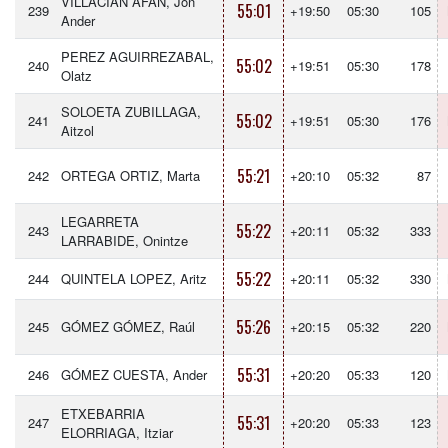
VILLACIAN AFAN, Jon
55:01
239
+19:50
05:30
105
Ander
PEREZ AGUIRREZABAL,
55:02
240
+19:51
05:30
178
Olatz
SOLOETA ZUBILLAGA,
55:02
241
+19:51
05:30
176
Aitzol
55:21
242
ORTEGA ORTIZ, Marta
+20:10
05:32
87
LEGARRETA
55:22
243
+20:11
05:32
333
LARRABIDE, Onintze
55:22
244
QUINTELA LOPEZ, Aritz
+20:11
05:32
330
55:26
245
GÓMEZ GÓMEZ, Raúl
+20:15
05:32
220
55:31
246
GÓMEZ CUESTA, Ander
+20:20
05:33
120
ETXEBARRIA
55:31
247
+20:20
05:33
123
ELORRIAGA, Itziar