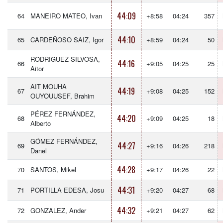
44:09
64
MANEIRO MATEO, Ivan
+8:58
04:24
357
44:10
65
CARDEÑOSO SAIZ, Igor
+8:59
04:24
50
RODRIGUEZ SILVOSA,
44:16
66
+9:05
04:25
25
Aitor
AIT MOUHA
44:19
67
+9:08
04:25
152
OUYOUUSEF, Brahim
PÉREZ FERNÁNDEZ,
44:20
68
+9:09
04:25
18
Alberto
GÓMEZ FERNÁNDEZ,
44:27
69
+9:16
04:26
218
Danel
44:28
70
SANTOS, Mikel
+9:17
04:26
22
44:31
71
PORTILLA EDESA, Josu
+9:20
04:27
68
44:32
72
GONZALEZ, Ander
+9:21
04:27
62