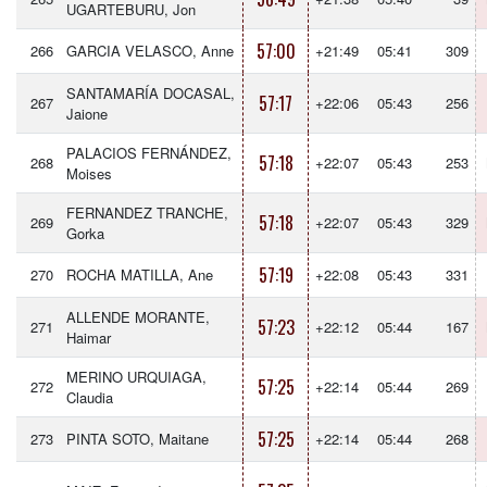
UGARTEBURU, Jon
57:00
266
GARCIA VELASCO, Anne
+21:49
05:41
309
SANTAMARÍA DOCASAL,
57:17
267
+22:06
05:43
256
Jaione
PALACIOS FERNÁNDEZ,
57:18
268
+22:07
05:43
253
Moises
FERNANDEZ TRANCHE,
57:18
269
+22:07
05:43
329
Gorka
57:19
270
ROCHA MATILLA, Ane
+22:08
05:43
331
ALLENDE MORANTE,
57:23
271
+22:12
05:44
167
Haimar
MERINO URQUIAGA,
57:25
272
+22:14
05:44
269
Claudia
57:25
273
PINTA SOTO, Maitane
+22:14
05:44
268