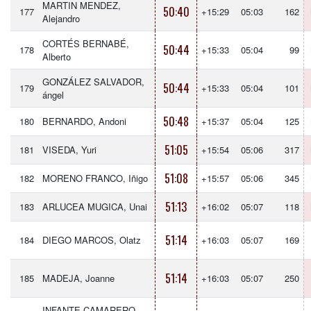
MARTIN MENDEZ,
50:40
177
+15:29
05:03
162
Alejandro
CORTÉS BERNABÉ,
50:44
178
+15:33
05:04
99
Alberto
GONZÁLEZ SALVADOR,
50:44
179
+15:33
05:04
101
ángel
50:48
180
BERNARDO, Andoni
+15:37
05:04
125
51:05
181
VISEDA, Yuri
+15:54
05:06
317
51:08
182
MORENO FRANCO, Iñigo
+15:57
05:06
345
51:13
183
ARLUCEA MUGICA, Unai
+16:02
05:07
118
51:14
184
DIEGO MARCOS, Olatz
+16:03
05:07
169
51:14
185
MADEJA, Joanne
+16:03
05:07
250
INFANTE CAMARERO,