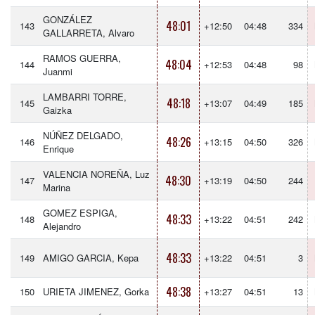
GONZÁLEZ
48:01
143
+12:50
04:48
334
GALLARRETA, Alvaro
RAMOS GUERRA,
48:04
144
+12:53
04:48
98
Juanmi
LAMBARRI TORRE,
48:18
145
+13:07
04:49
185
Gaizka
NÚÑEZ DELGADO,
48:26
146
+13:15
04:50
326
Enrique
VALENCIA NOREÑA, Luz
48:30
147
+13:19
04:50
244
Marina
GOMEZ ESPIGA,
48:33
148
+13:22
04:51
242
Alejandro
48:33
149
AMIGO GARCIA, Kepa
+13:22
04:51
3
48:38
150
URIETA JIMENEZ, Gorka
+13:27
04:51
13