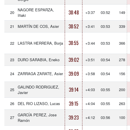
NAGORE ESPARZA,
38:48
20
+3:37
03:52
149
Iñaki
38:52
21
MARTÍN DE COS, Asier
+3:41
03:53
339
38:55
22
LASTRA HERRERA, Borja
+3:44
03:53
366
39:02
23
DURO SARABIA, Eneko
+3:51
03:54
278
39:09
24
ZARRAGA ZARATE, Asier
+3:58
03:54
156
GALINDO RODRIGUEZ,
39:14
25
+4:03
03:55
200
Javier
39:15
26
DEL RIO LIZASO, Lucas
+4:04
03:55
263
GARCÍA PEREZ, Jose
39:23
27
+4:12
03:56
100
Ramón