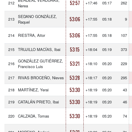
BERDEAL VERDURAS,
52:57
212
+17:46
05:17
262
Nerea
SEDANO GONZÁLEZ,
53:06
213
+17:55
05:18
9
Raquel
53:06
214
RIESTRA, Aitor
+17:55
05:18
107
53:15
215
TRUJILLO MACÍAS, Ibai
+18:04
05:19
373
GONZÁLEZ GUTIÉRREZ,
53:21
216
+18:10
05:20
229
Francisco Luis
53:28
217
RIVAS BROCEÑO, Nieves
+18:17
05:20
295
53:30
218
MARTÍNEZ, Yerai
+18:19
05:20
43
53:30
219
CATALÁN PRIETO, Ibai
+18:19
05:20
46
53:30
220
CALZADA, Tomas
+18:19
05:20
74