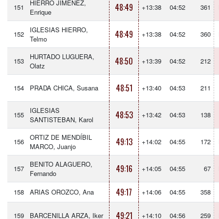
HIERRO JIMÉNEZ,
48:49
151
+13:38
04:52
361
Enrique
IGLESIAS HIERRO,
48:49
152
+13:38
04:52
360
Telmo
HURTADO LUGUERA,
48:50
153
+13:39
04:52
212
Olatz
48:51
154
PRADA CHICA, Susana
+13:40
04:53
211
IGLESIAS
48:53
155
+13:42
04:53
138
SANTISTEBAN, Karol
ORTIZ DE MENDÍBIL
49:13
156
+14:02
04:55
172
MARCO, Juanjo
BENITO ALAGUERO,
49:16
157
+14:05
04:55
67
Fernando
49:17
158
ARIAS OROZCO, Ana
+14:06
04:55
358
49:21
159
BARCENILLA ARZA, Iker
+14:10
04:56
259