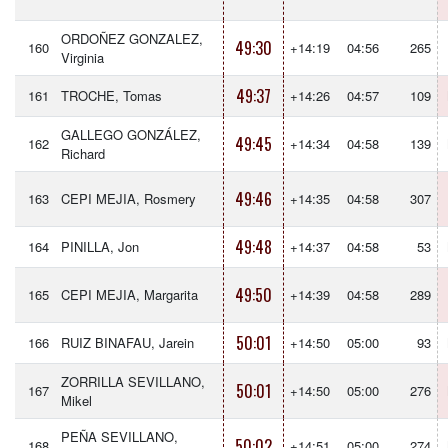
ORDOÑEZ GONZALEZ,
49:30
160
+14:19
04:56
265
Virginia
49:37
161
TROCHE, Tomas
+14:26
04:57
109
GALLEGO GONZÁLEZ,
49:45
162
+14:34
04:58
139
Richard
49:46
163
CEPI MEJIA, Rosmery
+14:35
04:58
307
49:48
164
PINILLA, Jon
+14:37
04:58
53
49:50
165
CEPI MEJIA, Margarita
+14:39
04:58
289
50:01
166
RUIZ BINAFAU, Jarein
+14:50
05:00
93
ZORRILLA SEVILLANO,
50:01
167
+14:50
05:00
276
Mikel
PEÑA SEVILLANO,
50:02
168
+14:51
05:00
274