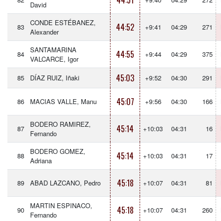
44:51
David
CONDE ESTÉBANEZ,
44:52
83
+9:41
04:29
271
Alexander
SANTAMARINA
44:55
84
+9:44
04:29
375
VALCARCE, Igor
45:03
85
DÍAZ RUIZ, Iñaki
+9:52
04:30
291
45:07
86
MACIAS VALLE, Manu
+9:56
04:30
166
BODERO RAMIREZ,
45:14
87
+10:03
04:31
16
Fernando
BODERO GOMEZ,
45:14
88
+10:03
04:31
17
Adriana
45:18
89
ABAD LAZCANO, Pedro
+10:07
04:31
81
MARTIN ESPINACO,
45:18
90
+10:07
04:31
260
Fernando