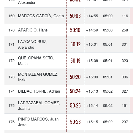
Alexander
50:06
169
MARCOS GARCÍA, Gorka
+14:55
05:00
116
50:10
170
APARICIO, Hans
+14:59
05:00
258
LAZCANO RUIZ,
50:12
171
+15:01
05:01
301
Alejandro
QUELOPANA SOTO,
50:19
172
+15:08
05:01
323
Maria
MONTALBÁN GOMEZ,
50:20
173
+15:09
05:01
306
Iñaki
50:24
174
BILBAO TORRE, Adrian
+15:13
05:02
327
LARRAZABAL GÓMEZ,
50:25
175
+15:14
05:02
161
Juanra
PINTO MARCOS, Juan
50:26
176
+15:15
05:02
237
Jose