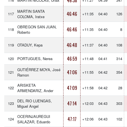
46:38
116
MARTIN NICOLÁS, Unax
+11:27
04:39
347
MARTIN SANTA
46:46
117
+11:35
04:40
126
COLOMA, Iratxe
OBREGON SAN JUAN,
46:46
118
+11:35
04:40
8
Roberto
46:48
119
OTADUY, Kepa
+11:37
04:40
108
46:59
120
PORTUGUES, Nerea
+11:48
04:41
314
GUTIÉRREZ MOYA, José
47:06
121
+11:55
04:42
354
Ramon
ARISKETA
47:09
122
+11:58
04:42
28
ARMENDARIZ, Ander
DEL RIO LUENGAS,
47:14
123
+12:03
04:43
303
Miguel Angel
OCERINJAUREGUI
47:17
124
+12:06
04:43
102
SALAZAR, Eduardo