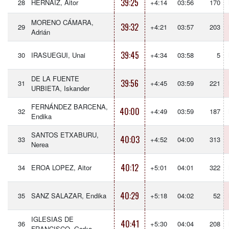
39:25
28
HERNAIZ, Aitor
+4:14
03:56
170
MORENO CÁMARA,
39:32
29
+4:21
03:57
203
Adrián
39:45
30
IRASUEGUI, Unai
+4:34
03:58
5
DE LA FUENTE
39:56
31
+4:45
03:59
221
URBIETA, Iskander
FERNÁNDEZ BARCENA,
40:00
32
+4:49
03:59
187
Endika
SANTOS ETXABURU,
40:03
33
+4:52
04:00
313
Nerea
40:12
34
EROA LOPEZ, Aitor
+5:01
04:01
322
40:29
35
SANZ SALAZAR, Endika
+5:18
04:02
52
IGLESIAS DE
40:41
36
+5:30
04:04
208
FRANCISCO, Gorka