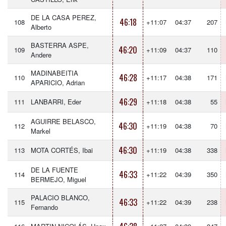
DE LA CASA PEREZ,
46:18
108
+11:07
04:37
207
Alberto
BASTERRA ASPE,
46:20
109
+11:09
04:37
110
Andere
MADINABEITIA
46:28
110
+11:17
04:38
171
APARICIO, Adrian
46:29
111
LANBARRI, Eder
+11:18
04:38
55
AGUIRRE BELASCO,
46:30
112
+11:19
04:38
70
Markel
46:30
113
MOTA CORTÉS, Ibai
+11:19
04:38
338
DE LA FUENTE
46:33
114
+11:22
04:39
350
BERMEJO, Miguel
PALACIO BLANCO,
46:33
115
+11:22
04:39
238
Fernando