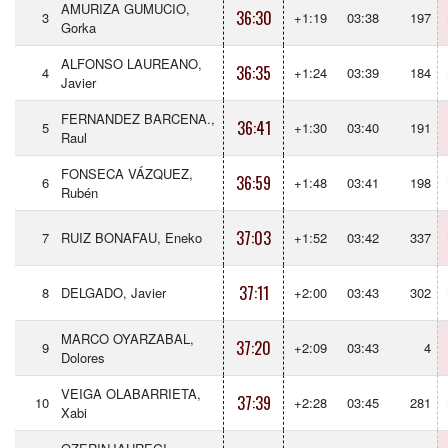
AMURIZA GUMUCIO,
36:30
3
+1:19
03:38
197
Gorka
ALFONSO LAUREANO,
36:35
4
+1:24
03:39
184
Javier
FERNANDEZ BARCENA.,
36:41
5
+1:30
03:40
191
Raul
FONSECA VÁZQUEZ,
36:59
6
+1:48
03:41
198
Rubén
37:03
7
RUIZ BONAFAU, Eneko
+1:52
03:42
337
37:11
8
DELGADO, Javier
+2:00
03:43
302
MARCO OYARZABAL,
37:20
9
+2:09
03:43
4
Dolores
VEIGA OLABARRIETA,
37:39
10
+2:28
03:45
281
Xabi