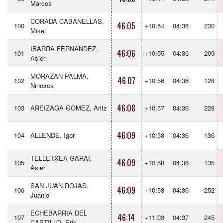
Marcos
CORADA CABANELLAS,
46:05
100
+10:54
04:36
230
Mikel
IBARRA FERNANDEZ,
46:06
101
+10:55
04:36
209
Asier
MORAZAN PALMA,
46:07
102
+10:56
04:36
128
Ninosca
46:08
103
AREIZAGA GOMEZ, Aritz
+10:57
04:36
228
46:09
104
ALLENDE, Igor
+10:58
04:36
136
TELLETXEA GARAI,
46:09
105
+10:58
04:36
135
Asier
SAN JUAN ROJAS,
46:09
106
+10:58
04:36
252
Juanjo
ECHEBARRIA DEL
46:14
107
+11:03
04:37
245
CASTILLO, Erik