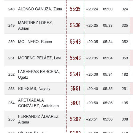
55:35
248
ALONSO GANUZA, Zuria
+20:24
05:33
324
MARTINEZ LOPEZ,
55:36
249
+20:25
05:33
325
Adrian
55:46
250
MOLINERO, Ruben
+20:35
05:34
352
55:46
251
MORENO PELÁEZ, Levi
+20:35
05:34
353
LASHERAS BARCENA,
55:47
252
+20:36
05:34
182
Ugatz
55:51
253
IGLESIAS, Nayely
+20:40
05:35
251
ARETXABALA
56:01
254
+20:50
05:36
195
GONZÁLEZ, Arritokieta
FERRÁNDIZ ÁLVAREZ,
56:02
255
+20:51
05:36
308
Aitana