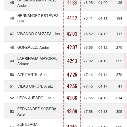
41:36
45
+6:25
04:09
36
Ander
HERNÁNDEZ ESTÉVEZ,
41:52
46
+6:41
04:11
194
Luis
42:03
47
VIVANCO CALZADA, Jon
+6:52
04:12
117
42:07
48
GONZÁLEZ, Ander
+6:56
04:12
270
LARRINAGA MAYORAL,
42:13
49
+7:02
04:13
355
Arkaitz
42:25
50
AZPITARTE, Aner
+7:14
04:14
370
42:56
51
VILAS CIRIÓN, Aratz
+7:45
04:17
41
43:06
52
LEON JURADO, Josu
+7:55
04:18
214
FERNANDEZ SOBERA,
43:09
53
+7:58
04:18
305
Asier
ZUBILLAGA
54
+7:59
04:18
299