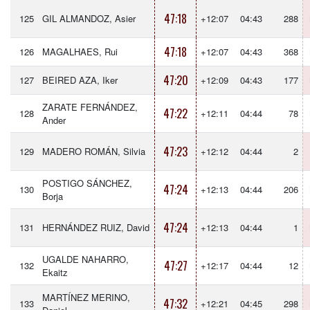
47:18
125
GIL ALMANDOZ, Asier
+12:07
04:43
288
47:18
126
MAGALHAES, Rui
+12:07
04:43
368
47:20
127
BEIRED AZA, Iker
+12:09
04:43
177
ZARATE FERNÁNDEZ,
47:22
128
+12:11
04:44
78
Ander
47:23
129
MADERO ROMÁN, Silvia
+12:12
04:44
2
POSTIGO SÁNCHEZ,
47:24
130
+12:13
04:44
206
Borja
47:24
131
HERNÁNDEZ RUIZ, David
+12:13
04:44
1
UGALDE NAHARRO,
47:27
132
+12:17
04:44
12
Ekaitz
MARTÍNEZ MERINO,
47:32
133
+12:21
04:45
298