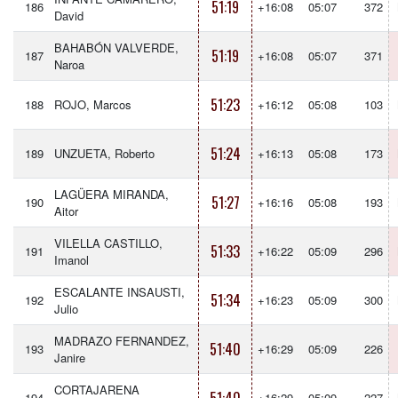
51:19
186
+16:08
05:07
372
David
BAHABÓN VALVERDE,
51:19
187
+16:08
05:07
371
Naroa
51:23
188
ROJO, Marcos
+16:12
05:08
103
51:24
189
UNZUETA, Roberto
+16:13
05:08
173
LAGÜERA MIRANDA,
51:27
190
+16:16
05:08
193
Aitor
VILELLA CASTILLO,
51:33
191
+16:22
05:09
296
Imanol
ESCALANTE INSAUSTI,
51:34
192
+16:23
05:09
300
Julio
MADRAZO FERNANDEZ,
51:40
193
+16:29
05:09
226
Janire
CORTAJARENA
194
+16:29
05:09
227