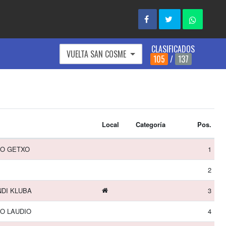
CLASIFICADOS
VUELTA SAN COSME
105
/
137
Local
Categoría
Pos.
MO GETXO
1
2
NDI KLUBA
3
O LAUDIO
4