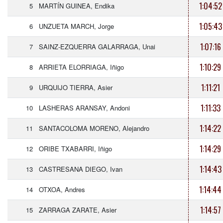
1:04:52
5
MARTÍN GUINEA, Endika
1:05:43
6
UNZUETA MARCH, Jorge
1:07:16
7
SAINZ-EZQUERRA GALARRAGA, Unai
1:10:29
8
ARRIETA ELORRIAGA, Iñigo
1:11:21
9
URQUIJO TIERRA, Asier
1:11:33
10
LASHERAS ARANSAY, Andoni
1:14:22
11
SANTACOLOMA MORENO, Alejandro
1:14:29
12
ORIBE TXABARRI, Iñigo
1:14:43
13
CASTRESANA DIEGO, Ivan
1:14:44
14
OTXOA, Andres
1:14:57
15
ZARRAGA ZARATE, Asier