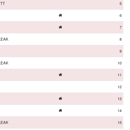
TT
5
6
7
LEAK
8
9
LEAK
10
11
12
13
14
LEAK
15