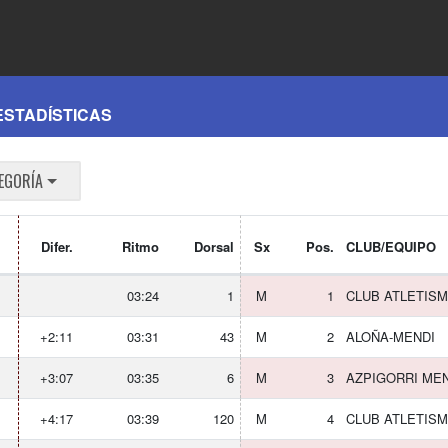
ESTADÍSTICAS
EGORÍA
Difer.
Ritmo
Dorsal
Sx
Pos.
CLUB/EQUIPO
03:24
1
M
1
CLUB ATLETIS
+2:11
03:31
43
M
2
ALOÑA-MENDI
+3:07
03:35
6
M
3
AZPIGORRI ME
+4:17
03:39
120
M
4
CLUB ATLETISM