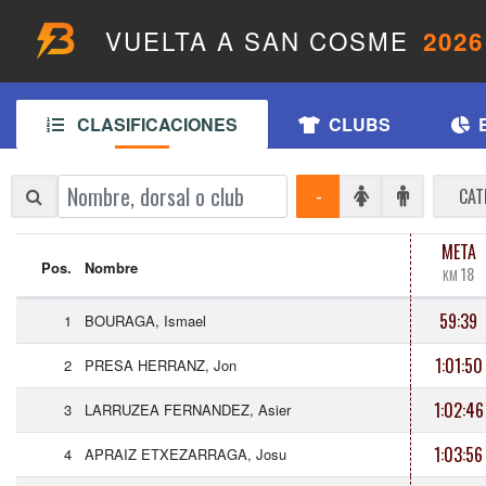
VUELTA A SAN COSME
2026
CLASIFICACIONES
CLUBS
-
CAT
META
Pos.
Nombre
18
KM
59:39
1
BOURAGA, Ismael
1:01:50
2
PRESA HERRANZ, Jon
1:02:46
3
LARRUZEA FERNANDEZ, Asier
1:03:56
4
APRAIZ ETXEZARRAGA, Josu