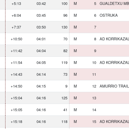
+5:13
03:42
100
M
5
GUALDETXU MB
+6:04
03:45
96
M
6
OSTRUKA
+7:37
03:50
130
M
7
+10:50
04:01
70
M
8
AD KORRIKAZA
+11:42
04:04
82
M
9
+11:54
04:05
119
M
10
AD KORRIKAZA
+14:43
04:14
73
M
11
+14:50
04:15
9
M
12
AMURRIO TRAIL
+15:04
04:16
125
M
13
+15:05
04:16
41
M
14
+15:18
04:16
118
M
15
AD KORRIKAZA