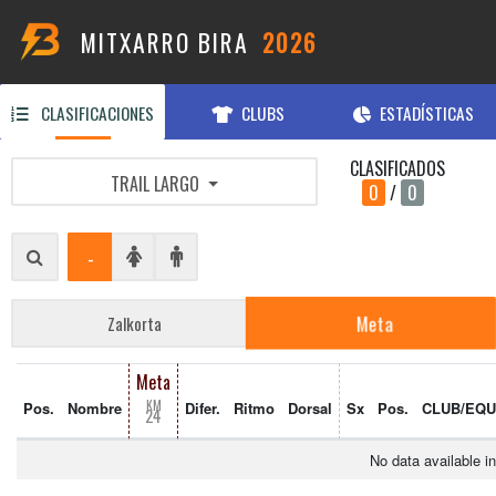
MITXARRO BIRA
2026
CLASIFICACIONES
CLUBS
ESTADÍSTICAS
CLASIFICADOS
TRAIL LARGO
0
/
0
-
Meta
Zalkorta
Meta
KM
Pos.
Nombre
Difer.
Ritmo
Dorsal
Sx
Pos.
CLUB/EQU
24
No data available in