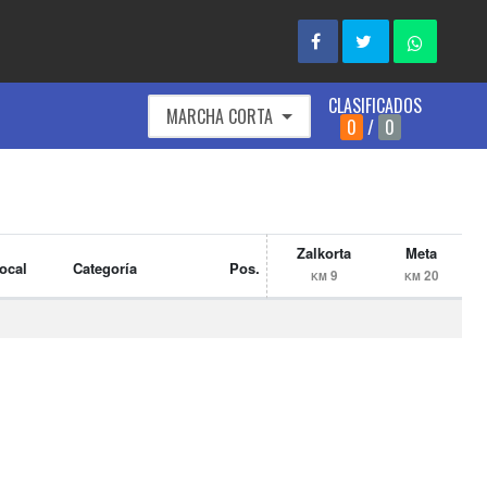
CLASIFICADOS
MARCHA CORTA
0
/
0
Zalkorta
Meta
ocal
Categoría
Pos.
9
20
KM
KM