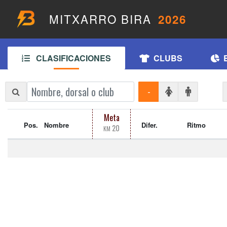
MITXARRO BIRA
2026
CLASIFICACIONES
CLUBS
-
Meta
Pos.
Nombre
Difer.
Ritmo
20
KM