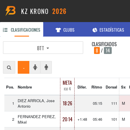
KZ KRONO
2026
CLASIFICACIONES
CLUBS
ESTADÍSTICAS
CLASIFICADOS
BTT
8
/
14
-
META
Pos.
Nombre
Difer.
Ritmo
Dorsal
Sx
4
KM
DIEZ ARRIOLA, Jose
18:26
1
05:15
111
M
Antonio
FERNANDEZ PEREZ,
20:14
2
+1:48
05:46
101
M
Mikel