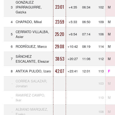
GONZALEZ
23:01
3
IPARRAGUIRRE,
+4:35
06:34
102
M
Gaizka
23:59
4
CHAPADO, Mikel
+5:33
06:50
109
M
CERRATO VILLALBA,
25:20
5
+6:54
07:14
106
M
Asier
29:08
6
RODRÍGUEZ, Marco
+10:42
08:19
114
M
SÁNCHEZ
38:53
7
+20:27
11:06
112
M
ESCALANTE, Eleazar
42:07
8
ANTXIA PULIDO, Izaro
+23:41
12:01
113
F
CORREA SALAZAR,
-
103
M
Jonatan
RAMIREZ CAMPO,
-
110
M
Iker
ALBANO MARQUEZ,
-
108
M
Eneko