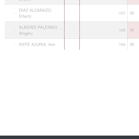
DIAZ ALCARAZO,
-
107
M
Erlantz
ALBERDI PALERMO,
-
105
M
Aingeru
-
AXPE AJURIA, Iker
104
M