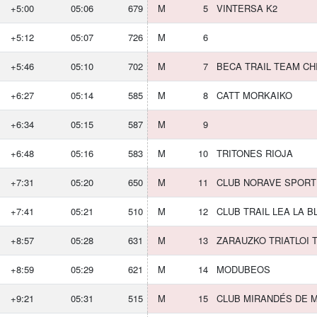
+5:00
05:06
679
M
5
VINTERSA K2
+5:12
05:07
726
M
6
+5:46
05:10
702
M
7
BECA TRAIL TEAM C
+6:27
05:14
585
M
8
CATT MORKAIKO
+6:34
05:15
587
M
9
+6:48
05:16
583
M
10
TRITONES RIOJA
+7:31
05:20
650
M
11
CLUB NORAVE SPORT
+7:41
05:21
510
M
12
CLUB TRAIL LEA LA 
+8:57
05:28
631
M
13
ZARAUZKO TRIATLOI 
+8:59
05:29
621
M
14
MODUBEOS
+9:21
05:31
515
M
15
CLUB MIRANDÉS DE M