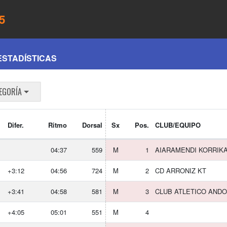
5
ESTADÍSTICAS
EGORÍA
Difer.
Ritmo
Dorsal
Sx
Pos.
CLUB/EQUIPO
04:37
559
M
1
AIARAMENDI KORRIK
+3:12
04:56
724
M
2
CD ARRONIZ KT
+3:41
04:58
581
M
3
CLUB ATLETICO ANDO
+4:05
05:01
551
M
4