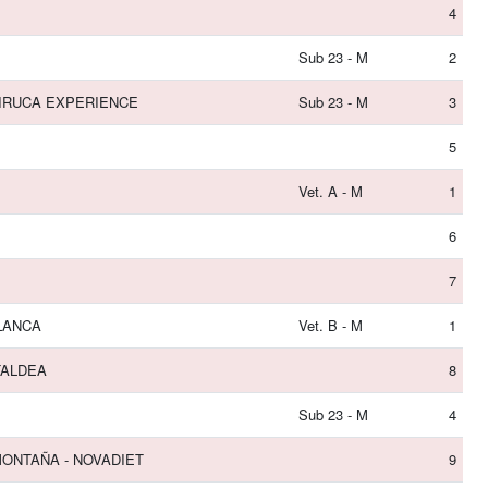
4
Sub 23 - M
2
HIRUCA EXPERIENCE
Sub 23 - M
3
5
Vet. A - M
1
6
7
BLANCA
Vet. B - M
1
TALDEA
8
Sub 23 - M
4
ONTAÑA - NOVADIET
9