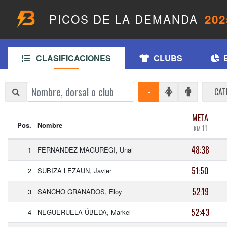
PICOS DE LA DEMANDA
202
CLASIFICACIONES
CLUBS
-
CAT
META
Pos.
Nombre
11
KM
48:38
1
FERNANDEZ MAGUREGI, Unai
51:50
2
SUBIZA LEZAUN, Javier
52:19
3
SANCHO GRANADOS, Eloy
52:43
4
NEGUERUELA ÚBEDA, Markel