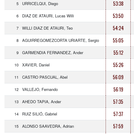
53:38
5
URRICELQUI, Diego
53:50
6
DIAZ DE ATAURI, Lucas Willi
54:24
7
WILLI DIAZ DE ATAURI, Teo
55:05
8
AGUIRREGOMEZCORTA URIARTE, Sergio
55:12
9
GARMENDIA FERNANDEZ, Ander
55:26
10
XAVIER, Daniel
56:09
11
CASTRO PASCUAL, Abel
56:19
12
VALLEJO, Fernando
57:35
13
AHEDO TAPIA, Ander
57:37
14
RUIZ SILIÓ, Gabriel
57:59
15
ALONSO SAAVEDRA, Adrian