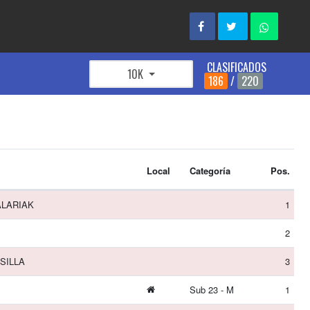
CLASIFICADOS
10K
186
/
220
Local
Categoría
Pos.
ALARIAK
1
2
SILLA
3
Sub 23 - M
1