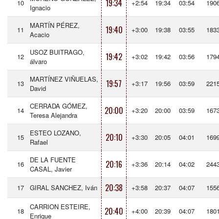
19:34
10
+2:54
19:34
03:54
190
Ignacio
MARTÍN PÉREZ,
19:40
11
+3:00
19:38
03:55
183
Acacio
USOZ BUITRAGO,
19:42
12
+3:02
19:42
03:56
179
álvaro
MARTÍNEZ VIÑUELAS,
19:57
13
+3:17
19:56
03:59
221
David
CERRADA GÓMEZ,
20:00
14
+3:20
20:00
03:59
167
Teresa Alejandra
ESTEO LOZANO,
20:10
15
+3:30
20:05
04:01
169
Rafael
DE LA FUENTE
20:16
16
+3:36
20:14
04:02
244
CASAL, Javier
20:38
17
GIRAL SANCHEZ, Iván
+3:58
20:37
04:07
155
CARRION ESTEIRE,
20:40
18
+4:00
20:39
04:07
180
Enrique