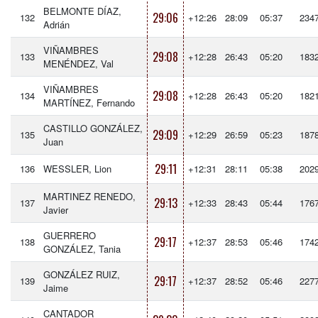
BELMONTE DÍAZ,
29:06
132
+12:26
28:09
05:37
234
Adrián
VIÑAMBRES
29:08
133
+12:28
26:43
05:20
183
MENÉNDEZ, Val
VIÑAMBRES
29:08
134
+12:28
26:43
05:20
182
MARTÍNEZ, Fernando
CASTILLO GONZÁLEZ,
29:09
135
+12:29
26:59
05:23
187
Juan
29:11
136
WESSLER, Lion
+12:31
28:11
05:38
202
MARTINEZ RENEDO,
29:13
137
+12:33
28:43
05:44
176
Javier
GUERRERO
29:17
138
+12:37
28:53
05:46
174
GONZÁLEZ, Tania
GONZÁLEZ RUIZ,
29:17
139
+12:37
28:52
05:46
227
Jaime
CANTADOR