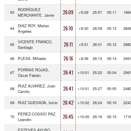
RODRÍGUEZ
26:09
63
+9:29
25:57
05:11
166
MERCHANTE, Javier
DIAZ ROY, Marian
26:10
64
+9:30
26:09
05:13
284
Angeles
VICENTE FRANCO,
26:11
65
+9:31
26:01
05:12
288
Santiago
26:16
66
PLESA, Mihaela
+9:36
26:13
05:14
294
PORRAS ROJAS,
26:41
67
+10:01
25:22
05:04
206
Oscar Fabián
RUIZ ALVAREZ, Juan
26:41
68
+10:01
25:27
05:05
248
Camilo
26:42
69
RUIZ QUESADA, Isicio
+10:02
26:24
05:16
224
PEREZ-COSSÍO PAZ,
26:45
70
+10:05
26:16
05:15
171
Leandro
ESTEVES AYUSO,