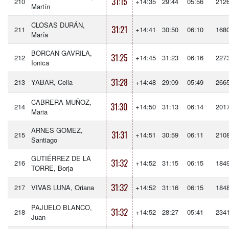
31:15
210
+14:35
29:44
05:56
212
Martín
CLOSAS DURÁN,
31:21
211
+14:41
30:50
06:10
168
María
BORCAN GAVRILA,
31:25
212
+14:45
31:23
06:16
227
Ionica
31:28
213
YABAR, Celia
+14:48
29:09
05:49
266
CABRERA MUÑOZ,
31:30
214
+14:50
31:13
06:14
201
Maria
ARNES GOMEZ,
31:31
215
+14:51
30:59
06:11
210
Santiago
GUTIÉRREZ DE LA
31:32
216
+14:52
31:15
06:15
184
TORRE, Borja
31:32
217
VIVAS LUNA, Oriana
+14:52
31:16
06:15
184
PAJUELO BLANCO,
31:32
218
+14:52
28:27
05:41
234
Juan