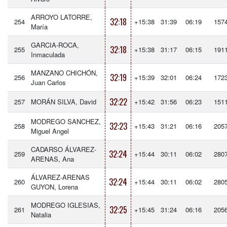
ARROYO LATORRE,
32:18
254
+15:38
31:39
06:19
157
María
GARCIA-ROCA,
32:18
255
+15:38
31:17
06:15
191
Inmaculada
MANZANO CHICHÓN,
32:19
256
+15:39
32:01
06:24
172
Juan Carlos
32:22
257
MORÁN SILVA, David
+15:42
31:56
06:23
151
MODREGO SANCHEZ,
32:23
258
+15:43
31:21
06:16
205
Miguel Angel
CADARSO ÁLVAREZ-
32:24
259
+15:44
30:11
06:02
280
ARENAS, Ana
ÁLVAREZ-ARENAS
32:24
260
+15:44
30:11
06:02
280
GUYON, Lorena
MODREGO IGLESIAS,
32:25
261
+15:45
31:24
06:16
205
Natalia