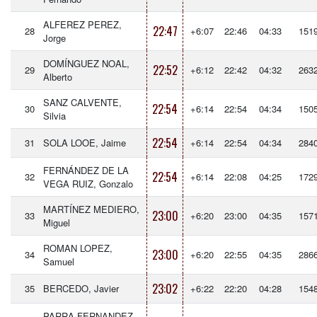
ALFEREZ PEREZ,
22:47
28
+6:07
22:46
04:33
151
Jorge
DOMÍNGUEZ NOAL,
22:52
29
+6:12
22:42
04:32
263
Alberto
SANZ CALVENTE,
22:54
30
+6:14
22:54
04:34
150
Silvia
22:54
31
SOLA LOOE, Jaime
+6:14
22:54
04:34
284
FERNÁNDEZ DE LA
22:54
32
+6:14
22:08
04:25
172
VEGA RUIZ, Gonzalo
MARTÍNEZ MEDIERO,
23:00
33
+6:20
23:00
04:35
157
Miguel
ROMAN LOPEZ,
23:00
34
+6:20
22:55
04:35
286
Samuel
23:02
35
BERCEDO, Javier
+6:22
22:20
04:28
154
PARRA FERNANDEZ,