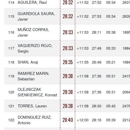
28:32
114
AGUILERA, Raul
+11:52
27:52
05:34
263
GUARDIOLA SAURA,
28:32
115
+11:52
27:53
05:34
263
Javier
MUÑOZ CORPAS,
28:33
116
+11:53
28:11
05:38
189
Javier
VAQUERIZO ROJO,
28:33
117
+11:53
27:49
05:33
188
Sergio
28:35
118
SHAN, Anqi
+11:55
26:49
05:21
168
RAMIREZ MARIN,
28:38
119
+11:58
27:36
05:31
241
Sebastian
OLEJNICZAK
28:38
120
+11:58
27:36
05:31
206
SIENKIEWICZ, Konrad
28:38
121
TORRES, Lauren
+11:58
28:30
05:42
247
DOMINGUEZ RUIZ,
28:40
122
+12:00
28:16
05:39
221
Antonio