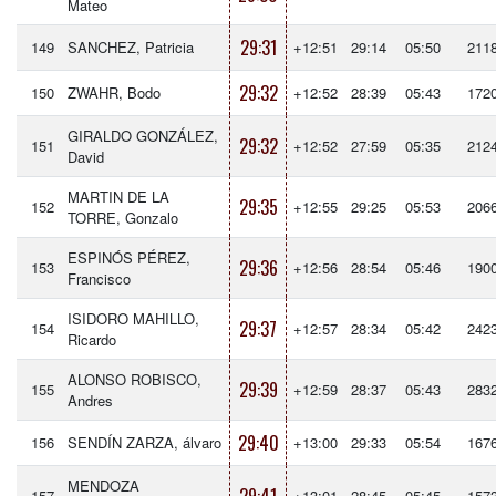
Mateo
29:31
149
SANCHEZ, Patricia
+12:51
29:14
05:50
211
29:32
150
ZWAHR, Bodo
+12:52
28:39
05:43
172
GIRALDO GONZÁLEZ,
29:32
151
+12:52
27:59
05:35
212
David
MARTIN DE LA
29:35
152
+12:55
29:25
05:53
206
TORRE, Gonzalo
ESPINÓS PÉREZ,
29:36
153
+12:56
28:54
05:46
190
Francisco
ISIDORO MAHILLO,
29:37
154
+12:57
28:34
05:42
242
Ricardo
ALONSO ROBISCO,
29:39
155
+12:59
28:37
05:43
283
Andres
29:40
156
SENDÍN ZARZA, álvaro
+13:00
29:33
05:54
167
MENDOZA
157
+13:01
28:45
05:45
157