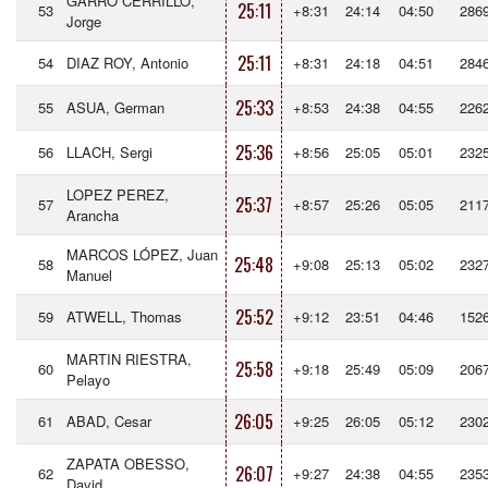
GARRO CERRILLO,
25:11
53
+8:31
24:14
04:50
286
Jorge
25:11
54
DIAZ ROY, Antonio
+8:31
24:18
04:51
284
25:33
55
ASUA, German
+8:53
24:38
04:55
226
25:36
56
LLACH, Sergi
+8:56
25:05
05:01
232
LOPEZ PEREZ,
25:37
57
+8:57
25:26
05:05
211
Arancha
MARCOS LÓPEZ, Juan
25:48
58
+9:08
25:13
05:02
232
Manuel
25:52
59
ATWELL, Thomas
+9:12
23:51
04:46
152
MARTIN RIESTRA,
25:58
60
+9:18
25:49
05:09
206
Pelayo
26:05
61
ABAD, Cesar
+9:25
26:05
05:12
230
ZAPATA OBESSO,
26:07
62
+9:27
24:38
04:55
235
David