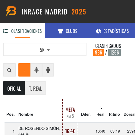
INRACE MADRID
2025
CLASIFICACIONES
CLUBS
ESTADÍSTICAS
CLASIFICADOS
5K
986
/
1266
-
OFICIAL
T. REAL
T.
META
Pos.
Nombre
Difer.
Real
Ritmo
Dorsa
5
KM
DE ROSENDO SIMÓN,
16:40
1
16:40
03:19
239
Jesús