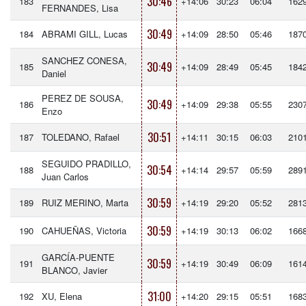
30:46
183
+14:06
30:23
06:04
162
FERNANDES, Lisa
30:49
184
ABRAMI GILL, Lucas
+14:09
28:50
05:46
187
SANCHEZ CONESA,
30:49
185
+14:09
28:49
05:45
184
Daniel
PEREZ DE SOUSA,
30:49
186
+14:09
29:38
05:55
230
Enzo
30:51
187
TOLEDANO, Rafael
+14:11
30:15
06:03
210
SEGUIDO PRADILLO,
30:54
188
+14:14
29:57
05:59
289
Juan Carlos
30:59
189
RUIZ MERINO, Marta
+14:19
29:20
05:52
281
30:59
190
CAHUEÑAS, Victoria
+14:19
30:13
06:02
166
GARCÍA-PUENTE
30:59
191
+14:19
30:49
06:09
161
BLANCO, Javier
31:00
192
XU, Elena
+14:20
29:15
05:51
168