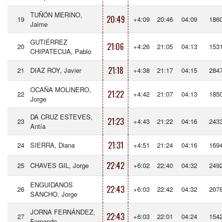
TUÑÓN MERINO,
20:49
19
+4:09
20:46
04:09
186
Jaime
GUTIÉRREZ
21:06
20
+4:26
21:05
04:13
153
CHIPATECUA, Pablo
21:18
21
DIAZ ROY, Javier
+4:38
21:17
04:15
284
OCAÑA MOLINERO,
21:22
22
+4:42
21:07
04:13
185
Jorge
DA CRUZ ESTEVES,
21:23
23
+4:43
21:22
04:16
243
Antía
21:31
24
SIERRA, Diana
+4:51
21:24
04:16
169
22:42
25
CHAVES GIL, Jorge
+6:02
22:40
04:32
249
ENGUIDANOS
22:43
26
+6:03
22:42
04:32
207
SANCHO, Jorge
JORNA FERNÁNDEZ,
22:43
27
+6:03
22:01
04:24
154
Fernando