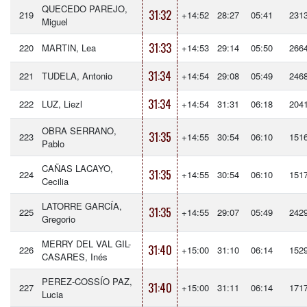
QUECEDO PAREJO,
31:32
219
+14:52
28:27
05:41
231
Miguel
31:33
220
MARTIN, Lea
+14:53
29:14
05:50
266
31:34
221
TUDELA, Antonio
+14:54
29:08
05:49
246
31:34
222
LUZ, Liezl
+14:54
31:31
06:18
204
OBRA SERRANO,
31:35
223
+14:55
30:54
06:10
151
Pablo
CAÑAS LACAYO,
31:35
224
+14:55
30:54
06:10
151
Cecilia
LATORRE GARCÍA,
31:35
225
+14:55
29:07
05:49
242
Gregorio
MERRY DEL VAL GIL-
31:40
226
+15:00
31:10
06:14
152
CASARES, Inés
PEREZ-COSSÍO PAZ,
31:40
227
+15:00
31:11
06:14
171
Lucia