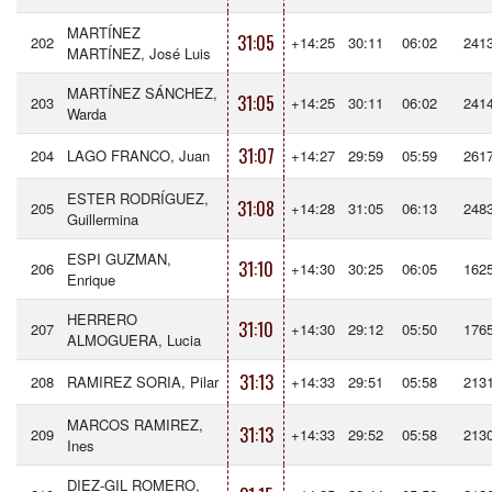
MARTÍNEZ
31:05
202
+14:25
30:11
06:02
241
MARTÍNEZ, José Luis
MARTÍNEZ SÁNCHEZ,
31:05
203
+14:25
30:11
06:02
241
Warda
31:07
204
LAGO FRANCO, Juan
+14:27
29:59
05:59
261
ESTER RODRÍGUEZ,
31:08
205
+14:28
31:05
06:13
248
Guillermina
ESPI GUZMAN,
31:10
206
+14:30
30:25
06:05
162
Enrique
HERRERO
31:10
207
+14:30
29:12
05:50
176
ALMOGUERA, Lucia
31:13
208
RAMIREZ SORIA, Pilar
+14:33
29:51
05:58
213
MARCOS RAMIREZ,
31:13
209
+14:33
29:52
05:58
213
Ines
DIEZ-GIL ROMERO,