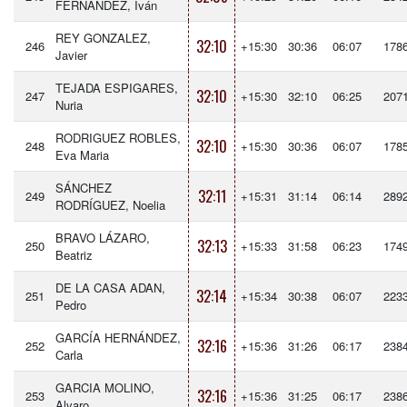
FERNÁNDEZ, Iván
REY GONZALEZ,
32:10
246
+15:30
30:36
06:07
178
Javier
TEJADA ESPIGARES,
32:10
247
+15:30
32:10
06:25
207
Nuria
RODRIGUEZ ROBLES,
32:10
248
+15:30
30:36
06:07
178
Eva Maria
SÁNCHEZ
32:11
249
+15:31
31:14
06:14
289
RODRÍGUEZ, Noelia
BRAVO LÁZARO,
32:13
250
+15:33
31:58
06:23
174
Beatriz
DE LA CASA ADAN,
32:14
251
+15:34
30:38
06:07
223
Pedro
GARCÍA HERNÁNDEZ,
32:16
252
+15:36
31:26
06:17
238
Carla
GARCIA MOLINO,
32:16
253
+15:36
31:25
06:17
238
Alvaro