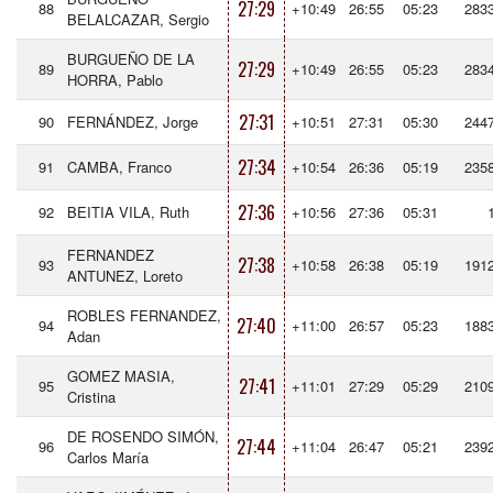
27:29
88
+10:49
26:55
05:23
283
BELALCAZAR, Sergio
BURGUEÑO DE LA
27:29
89
+10:49
26:55
05:23
283
HORRA, Pablo
27:31
90
FERNÁNDEZ, Jorge
+10:51
27:31
05:30
244
27:34
91
CAMBA, Franco
+10:54
26:36
05:19
235
27:36
92
BEITIA VILA, Ruth
+10:56
27:36
05:31
FERNANDEZ
27:38
93
+10:58
26:38
05:19
191
ANTUNEZ, Loreto
ROBLES FERNANDEZ,
27:40
94
+11:00
26:57
05:23
188
Adan
GOMEZ MASIA,
27:41
95
+11:01
27:29
05:29
210
Cristina
DE ROSENDO SIMÓN,
27:44
96
+11:04
26:47
05:21
239
Carlos María