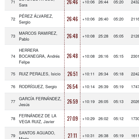
26:46
71
+10:06
26:44
05:20
243
Sara
PÉREZ ÁLVAREZ,
26:46
72
+10:06
26:40
05:20
211
Sergio
MARCOS RAMIREZ,
26:48
73
+10:08
25:28
05:05
212
Pablo
HERRERA
26:48
74
BOCANEGRA, Andrés
+10:08
26:16
05:15
230
Felipe
26:51
75
RUIZ PERALES, Isicio
+10:11
26:34
05:18
224
26:54
76
RODRÍGUEZ, Sergio
+10:14
26:39
05:19
174
GARCÍA FERNÁNDEZ,
26:59
77
+10:19
26:05
05:13
202
Jesús
FERNÁNDEZ DE LA
27:09
78
+10:29
26:02
05:12
173
VEGA RUIZ, Javier
SANTOS AGUADO,
27:11
79
+10:31
26:38
05:19
161
Mario