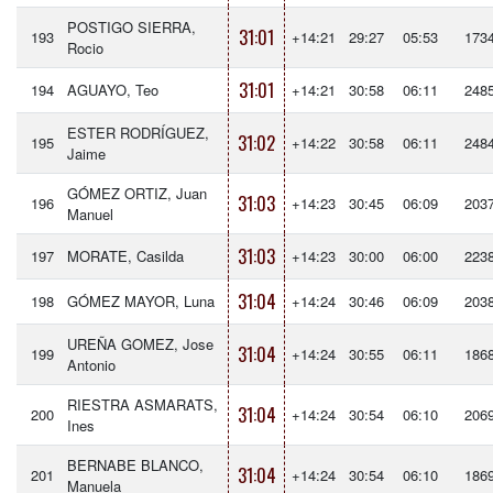
POSTIGO SIERRA,
31:01
193
+14:21
29:27
05:53
173
Rocio
31:01
194
AGUAYO, Teo
+14:21
30:58
06:11
248
ESTER RODRÍGUEZ,
31:02
195
+14:22
30:58
06:11
248
Jaime
GÓMEZ ORTIZ, Juan
31:03
196
+14:23
30:45
06:09
203
Manuel
31:03
197
MORATE, Casilda
+14:23
30:00
06:00
223
31:04
198
GÓMEZ MAYOR, Luna
+14:24
30:46
06:09
203
UREÑA GOMEZ, Jose
31:04
199
+14:24
30:55
06:11
186
Antonio
RIESTRA ASMARATS,
31:04
200
+14:24
30:54
06:10
206
Ines
BERNABE BLANCO,
31:04
201
+14:24
30:54
06:10
186
Manuela