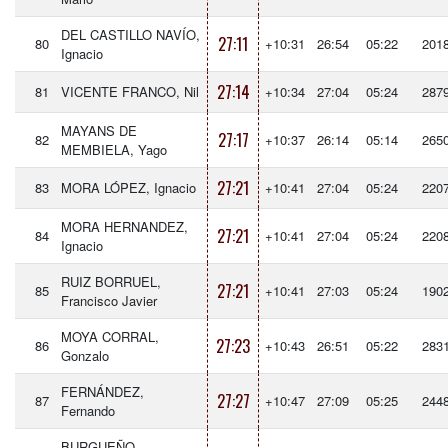
DEL CASTILLO NAVÍO,
27:11
80
+10:31
26:54
05:22
201
Ignacio
27:14
81
VICENTE FRANCO, Nil
+10:34
27:04
05:24
287
MAYANS DE
27:17
82
+10:37
26:14
05:14
265
MEMBIELA, Yago
27:21
83
MORA LÓPEZ, Ignacio
+10:41
27:04
05:24
220
MORA HERNANDEZ,
27:21
84
+10:41
27:04
05:24
220
Ignacio
RUIZ BORRUEL,
27:21
85
+10:41
27:03
05:24
190
Francisco Javier
MOYA CORRAL,
27:23
86
+10:43
26:51
05:22
283
Gonzalo
FERNÁNDEZ,
27:27
87
+10:47
27:09
05:25
244
Fernando
BURGUEÑO