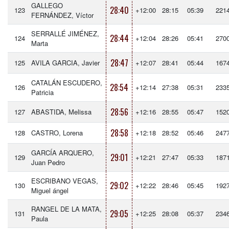
GALLEGO
28:40
123
+12:00
28:15
05:39
221
FERNÁNDEZ, Víctor
SERRALLÉ JIMÉNEZ,
28:44
124
+12:04
28:26
05:41
270
Marta
28:47
125
AVILA GARCIA, Javier
+12:07
28:41
05:44
167
CATALÁN ESCUDERO,
28:54
126
+12:14
27:38
05:31
233
Patricia
28:56
127
ABASTIDA, Melissa
+12:16
28:55
05:47
152
28:58
128
CASTRO, Lorena
+12:18
28:52
05:46
247
GARCÍA ARQUERO,
29:01
129
+12:21
27:47
05:33
187
Juan Pedro
ESCRIBANO VEGAS,
29:02
130
+12:22
28:46
05:45
192
Miguel ángel
RANGEL DE LA MATA,
29:05
131
+12:25
28:08
05:37
234
Paula