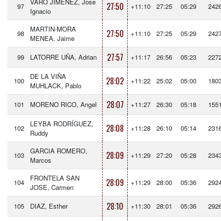
VARO JIMÉNEZ, Jose
27:50
97
+11:10
27:25
05:29
242
Ignacio
MARTIN-MORA
27:50
98
+11:10
27:25
05:29
242
MENEA, Jaime
27:57
99
LATORRE UÑA, Adrian
+11:17
26:56
05:23
227
DE LA VIÑA
28:02
100
+11:22
25:02
05:00
180
MUHLACK, Pablo
28:07
101
MORENO RICO, Angel
+11:27
26:30
05:18
155
LEYBA RODRÍGUEZ,
28:08
102
+11:28
26:10
05:14
231
Ruddy
GARCIA ROMERO,
28:09
103
+11:29
27:20
05:28
234
Marcos
FRONTELA SAN
28:09
104
+11:29
28:00
05:36
292
JOSE, Carmen
28:10
105
DIAZ, Esther
+11:30
28:01
05:36
292