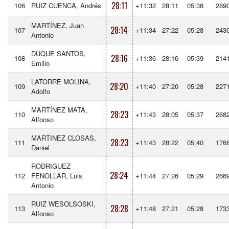
28:11
106
RUIZ CUENCA, Andrés
+11:32
28:11
05:38
289
MARTÍNEZ, Juan
28:14
107
+11:34
27:22
05:28
243
Antonio
DUQUE SANTOS,
28:16
108
+11:36
28:16
05:39
214
Emilio
LATORRE MOLINA,
28:20
109
+11:40
27:20
05:28
227
Adolfo
MARTÍNEZ MATA,
28:23
110
+11:43
28:05
05:37
268
Alfonso
MARTINEZ CLOSAS,
28:23
111
+11:43
28:22
05:40
176
Daniel
RODRIGUEZ
28:24
112
FENOLLAR, Luis
+11:44
27:26
05:29
266
Antonio
RUIZ WESOLSOSKI,
28:28
113
+11:48
27:21
05:28
173
Alfonso