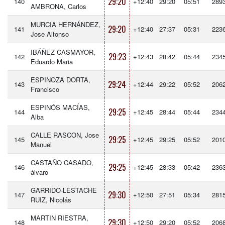
29:20
140
+12:40
29:20
05:51
289
AMBRONA, Carlos
MURCIA HERNÁNDEZ,
29:20
141
+12:40
27:37
05:31
223
Jose Alfonso
IBÁÑEZ CASMAYOR,
29:23
142
+12:43
28:42
05:44
234
Eduardo Maria
ESPINOZA DORTA,
29:24
143
+12:44
29:22
05:52
206
Francisco
ESPINÓS MACÍAS,
29:25
144
+12:45
28:44
05:44
234
Alba
CALLE RASCON, Jose
29:25
145
+12:45
29:25
05:52
201
Manuel
CASTAÑO CASADO,
29:25
146
+12:45
28:33
05:42
236
álvaro
GARRIDO-LESTACHE
29:30
147
+12:50
27:51
05:34
281
RUIZ, Nicolás
MARTIN RIESTRA,
29:30
148
+12:50
29:20
05:52
206