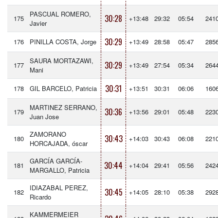
PASCUAL ROMERO,
30:28
175
+13:48
29:32
05:54
241
Javier
30:29
176
PINILLA COSTA, Jorge
+13:49
28:58
05:47
285
SAURA MORTAZAWI,
30:29
177
+13:49
27:54
05:34
264
Mani
30:31
178
GIL BARCELO, Patricia
+13:51
30:31
06:06
160
MARTINEZ SERRANO,
30:36
179
+13:56
29:01
05:48
223
Juan Jose
ZAMORANO
30:43
180
+14:03
30:43
06:08
221
HORCAJADA, óscar
GARCÍA GARCÍA-
30:44
181
+14:04
29:41
05:56
242
MARGALLO, Patricia
IDIAZABAL PEREZ,
30:45
182
+14:05
28:10
05:38
292
Ricardo
KAMMERMEIER