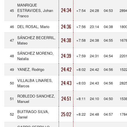
MANRIQUE
24:34
45
ESTRAVIDES, Johan
+7:54
24:28
04:53
289
Franco
24:36
46
DEL ROSAL, Mario
+7:56
23:14
04:38
180
SÁNCHEZ BECERRIL,
24:38
47
+7:58
24:38
04:55
167
Mateo
SÁNCHEZ MORENO,
24:39
48
+7:59
24:31
04:54
220
Natalia
24:42
49
YANEZ, Rodrigo
+8:02
24:42
04:56
152
VILLALBA LINARES,
24:43
50
+8:03
24:43
04:56
282
Marcos
ROBLEDO SANCHEZ,
24:51
51
+8:11
24:10
04:50
153
Manuel
BUITRAGO SILVA,
25:02
52
+8:22
24:48
04:57
178
Daniel