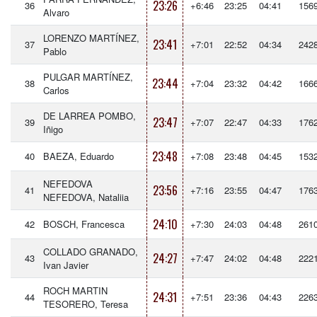
23:26
36
+6:46
23:25
04:41
156
Alvaro
LORENZO MARTÍNEZ,
23:41
37
+7:01
22:52
04:34
242
Pablo
PULGAR MARTÍNEZ,
23:44
38
+7:04
23:32
04:42
166
Carlos
DE LARREA POMBO,
23:47
39
+7:07
22:47
04:33
176
Iñigo
23:48
40
BAEZA, Eduardo
+7:08
23:48
04:45
153
NEFEDOVA
23:56
41
+7:16
23:55
04:47
176
NEFEDOVA, Nataliia
24:10
42
BOSCH, Francesca
+7:30
24:03
04:48
261
COLLADO GRANADO,
24:27
43
+7:47
24:02
04:48
222
Ivan Javier
ROCH MARTIN
24:31
44
+7:51
23:36
04:43
226
TESORERO, Teresa