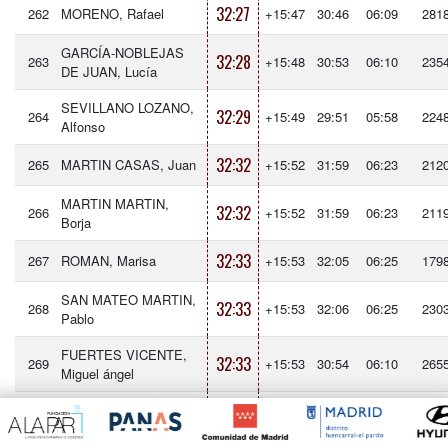
32:27
262
MORENO, Rafael
+15:47
30:46
06:09
281
GARCÍA-NOBLEJAS
32:28
263
+15:48
30:53
06:10
235
DE JUAN, Lucía
SEVILLANO LOZANO,
32:29
264
+15:49
29:51
05:58
224
Alfonso
32:32
265
MARTIN CASAS, Juan
+15:52
31:59
06:23
212
MARTIN MARTIN,
32:32
266
+15:52
31:59
06:23
211
Borja
32:33
267
ROMAN, Marisa
+15:53
32:05
06:25
179
SAN MATEO MARTIN,
32:33
268
+15:53
32:06
06:25
230
Pablo
FUERTES VICENTE,
32:33
269
+15:53
30:54
06:10
265
Miguel ángel
ELIASSI MARTIN,
32:34
270
+15:54
31:51
06:22
245
Ariana