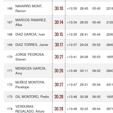
NAVARRO MONT,
30:10
166
+13:30
28:45
05:45
221
Ramon
MARCOS RAMIREZ,
30:14
167
+13:34
28:53
05:46
212
Alba
30:15
168
DIAZ GARCIA, Ivan
+13:35
28:41
05:44
224
30:17
169
DIAZ TORRES, Javier
+13:37
29:24
05:52
284
JORGE PEDROSA,
30:21
170
+13:41
29:26
05:53
165
Steven
MENDOZA GARCÍA,
30:26
171
+13:46
30:11
06:02
284
Amy
MUÑOZ MONTOYA,
30:27
172
+13:47
29:31
05:54
241
Penélope
30:28
173
GIL MONTORO, Pedro
+13:48
30:28
06:05
160
VERDURAS
30:28
174
+13:48
30:23
06:04
297
REGALADO, Arturo