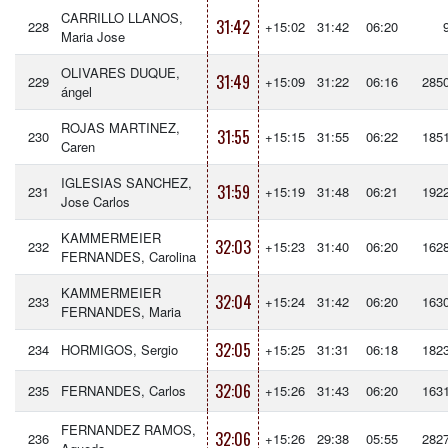
CARRILLO LLANOS,
31:42
228
+15:02
31:42
06:20
Maria Jose
OLIVARES DUQUE,
31:49
229
+15:09
31:22
06:16
285
ángel
ROJAS MARTINEZ,
31:55
230
+15:15
31:55
06:22
185
Caren
IGLESIAS SANCHEZ,
31:59
231
+15:19
31:48
06:21
192
Jose Carlos
KAMMERMEIER
32:03
232
+15:23
31:40
06:20
162
FERNANDES, Carolina
KAMMERMEIER
32:04
233
+15:24
31:42
06:20
163
FERNANDES, Maria
32:05
234
HORMIGOS, Sergio
+15:25
31:31
06:18
182
32:06
235
FERNANDES, Carlos
+15:26
31:43
06:20
163
FERNANDEZ RAMOS,
32:06
236
+15:26
29:38
05:55
282