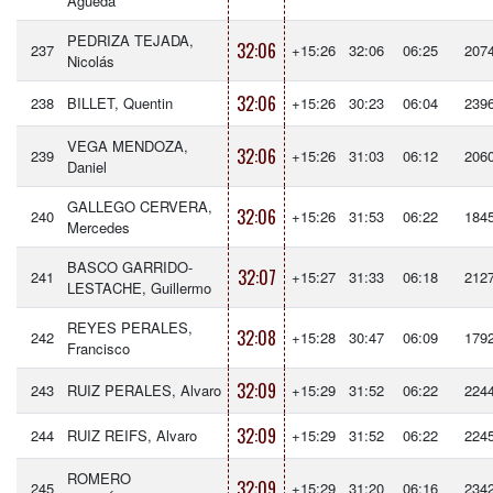
Agueda
PEDRIZA TEJADA,
32:06
237
+15:26
32:06
06:25
207
Nicolás
32:06
238
BILLET, Quentin
+15:26
30:23
06:04
239
VEGA MENDOZA,
32:06
239
+15:26
31:03
06:12
206
Daniel
GALLEGO CERVERA,
32:06
240
+15:26
31:53
06:22
184
Mercedes
BASCO GARRIDO-
32:07
241
+15:27
31:33
06:18
212
LESTACHE, Guillermo
REYES PERALES,
32:08
242
+15:28
30:47
06:09
179
Francisco
32:09
243
RUIZ PERALES, Alvaro
+15:29
31:52
06:22
224
32:09
244
RUIZ REIFS, Alvaro
+15:29
31:52
06:22
224
ROMERO
32:09
245
+15:29
31:20
06:16
234