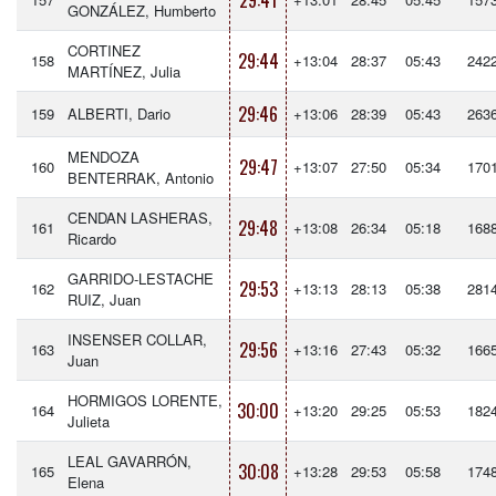
29:41
GONZÁLEZ, Humberto
CORTINEZ
29:44
158
+13:04
28:37
05:43
242
MARTÍNEZ, Julia
29:46
159
ALBERTI, Dario
+13:06
28:39
05:43
263
MENDOZA
29:47
160
+13:07
27:50
05:34
170
BENTERRAK, Antonio
CENDAN LASHERAS,
29:48
161
+13:08
26:34
05:18
168
Ricardo
GARRIDO-LESTACHE
29:53
162
+13:13
28:13
05:38
281
RUIZ, Juan
INSENSER COLLAR,
29:56
163
+13:16
27:43
05:32
166
Juan
HORMIGOS LORENTE,
30:00
164
+13:20
29:25
05:53
182
Julieta
LEAL GAVARRÓN,
30:08
165
+13:28
29:53
05:58
174
Elena