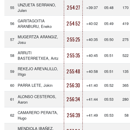
UNZUETA SERRANO,
2:54:27
55
+39:37
05:48
170
Julen
GARITAGOITIA
2:54:52
56
+40:02
05:49
419
ARANBURU, Eneko
MUGERTZA ARANGIZ,
2:55:25
57
+40:35
05:50
275
Josu
ARRUTI
2:55:35
58
+40:45
05:51
522
BASTERRETXEA, Aritz
REKEJO AREVALILLO,
2:55:48
59
+40:58
05:51
135
Iñigo
2:56:30
60
PARRA LETE, Jokin
+41:40
05:52
365
ALONSO CESTEROS,
2:56:34
61
+41:44
05:53
280
Aaron
CAMARERO PERAITA,
2:56:39
62
+41:49
05:53
58
Hugo
MENDIOLA IBAÑEZ,