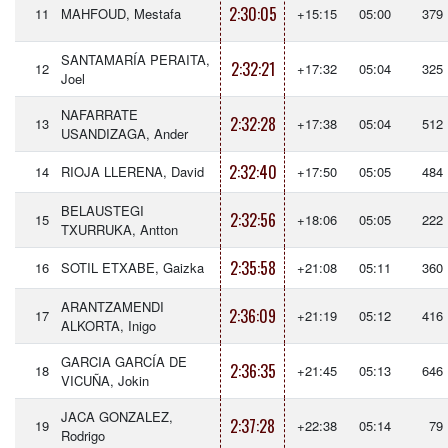
2:30:05
11
MAHFOUD, Mestafa
+15:15
05:00
379
SANTAMARÍA PERAITA,
2:32:21
12
+17:32
05:04
325
Joel
NAFARRATE
2:32:28
13
+17:38
05:04
512
USANDIZAGA, Ander
2:32:40
14
RIOJA LLERENA, David
+17:50
05:05
484
BELAUSTEGI
2:32:56
15
+18:06
05:05
222
TXURRUKA, Antton
2:35:58
16
SOTIL ETXABE, Gaizka
+21:08
05:11
360
ARANTZAMENDI
2:36:09
17
+21:19
05:12
416
ALKORTA, Inigo
GARCIA GARCÍA DE
2:36:35
18
+21:45
05:13
646
VICUÑA, Jokin
JACA GONZALEZ,
2:37:28
19
+22:38
05:14
79
Rodrigo