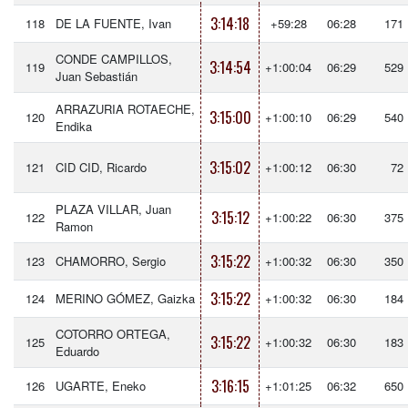
3:14:18
118
DE LA FUENTE, Ivan
+59:28
06:28
171
CONDE CAMPILLOS,
3:14:54
119
+1:00:04
06:29
529
Juan Sebastián
ARRAZURIA ROTAECHE,
3:15:00
120
+1:00:10
06:29
540
Endika
3:15:02
121
CID CID, Ricardo
+1:00:12
06:30
72
PLAZA VILLAR, Juan
3:15:12
122
+1:00:22
06:30
375
Ramon
3:15:22
123
CHAMORRO, Sergio
+1:00:32
06:30
350
3:15:22
124
MERINO GÓMEZ, Gaizka
+1:00:32
06:30
184
COTORRO ORTEGA,
3:15:22
125
+1:00:32
06:30
183
Eduardo
3:16:15
126
UGARTE, Eneko
+1:01:25
06:32
650