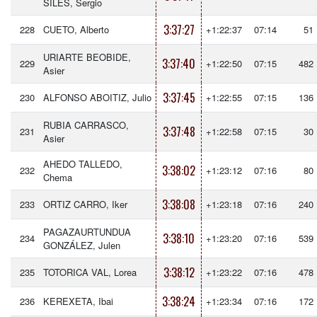
SILES, Sergio
3:37:27
228
CUETO, Alberto
+1:22:37
07:14
51
URIARTE BEOBIDE,
3:37:40
229
+1:22:50
07:15
482
Asier
3:37:45
230
ALFONSO ABOITIZ, Julio
+1:22:55
07:15
136
RUBIA CARRASCO,
3:37:48
231
+1:22:58
07:15
30
Asier
AHEDO TALLEDO,
3:38:02
232
+1:23:12
07:16
80
Chema
3:38:08
233
ORTIZ CARRO, Iker
+1:23:18
07:16
240
PAGAZAURTUNDUA
3:38:10
234
+1:23:20
07:16
539
GONZÁLEZ, Julen
3:38:12
235
TOTORICA VAL, Lorea
+1:23:22
07:16
478
3:38:24
236
KEREXETA, Ibai
+1:23:34
07:16
172