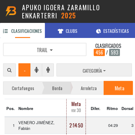
APUKO IGOERA ZARAMILLO
ENKARTERRI
2025
CLASIFICACIONES
CLUBS
ESTADÍSTICAS
CLASIFICADOS
TRAIL
456
/
593
-
CATEGORÍA
Meta
Cortafuegos
Borda
Arroletza
Meta
Pos.
Nombre
Difer.
Ritmo
Dorsal
30
KM
VENERO JIMÉNEZ,
2:14:50
1
04:29
3
Fabián