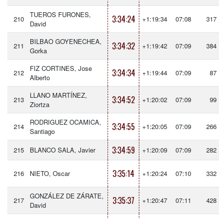
TUEROS FURONES,
3:34:24
210
+1:19:34
07:08
317
David
BILBAO GOYENECHEA,
3:34:32
211
+1:19:42
07:09
384
Gorka
FIZ CORTINES, Jose
3:34:34
212
+1:19:44
07:09
87
Alberto
LLANO MARTÍNEZ,
3:34:52
213
+1:20:02
07:09
99
Ziortza
RODRIGUEZ OCAMICA,
3:34:55
214
+1:20:05
07:09
266
Santiago
3:34:59
215
BLANCO SALA, Javier
+1:20:09
07:09
282
3:35:14
216
NIETO, Oscar
+1:20:24
07:10
332
GONZÁLEZ DE ZÁRATE,
3:35:37
217
+1:20:47
07:11
428
David