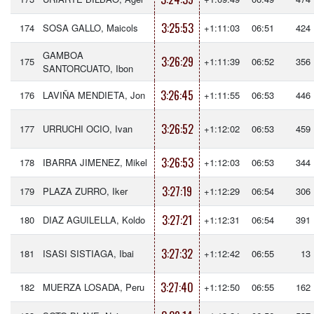
3:25:53
174
SOSA GALLO, Maicols
+1:11:03
06:51
424
GAMBOA
3:26:29
175
+1:11:39
06:52
356
SANTORCUATO, Ibon
3:26:45
176
LAVIÑA MENDIETA, Jon
+1:11:55
06:53
446
3:26:52
177
URRUCHI OCIO, Ivan
+1:12:02
06:53
459
3:26:53
178
IBARRA JIMENEZ, Mikel
+1:12:03
06:53
344
3:27:19
179
PLAZA ZURRO, Iker
+1:12:29
06:54
306
3:27:21
180
DIAZ AGUILELLA, Koldo
+1:12:31
06:54
391
3:27:32
181
ISASI SISTIAGA, Ibai
+1:12:42
06:55
13
3:27:40
182
MUERZA LOSADA, Peru
+1:12:50
06:55
162