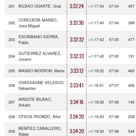
3:32:24
201
BILBAO UGARTE, Unai
+1:17:34
07:04
457
CORCUERA MANSO,
3:32:30
202
+1:17:40
07:04
398
Jose Miguel
ESCRIBANO SIERRA,
3:32:32
203
+1:17:42
07:05
477
Pablo
GUTIERREZ ALVAREZ,
3:32:33
204
+1:17:43
07:05
131
Joxemi
3:33:12
205
MANSO MODRON, Marta
+1:18:22
07:06
463
CHASSAGNE VELASCO,
3:33:41
206
+1:18:51
07:07
406
Sébastien
ARGOTE BILBAO,
3:34:16
207
+1:19:26
07:08
146
Arkaitz
3:34:20
208
OTSOA IRIONDO, Aitor
+1:19:30
07:08
228
BENÍTEZ CABALLERO,
3:34:20
209
+1:19:30
07:08
544
Rober