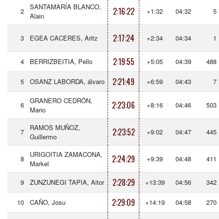
SANTAMARÍA BLANCO,
2:16:22
2
+1:32
04:32
5
Alain
2:17:24
3
EGEA CACERES, Aritz
+2:34
04:34
1
2:19:55
4
BERRIZBEITIA, Pello
+5:05
04:39
488
2:21:49
5
OSANZ LABORDA, álvaro
+6:59
04:43
7
GRANERO CEDRÓN,
2:23:06
6
+8:16
04:46
503
Mario
RAMOS MUÑOZ,
2:23:52
7
+9:02
04:47
445
Guillermo
URIGOITIA ZAMACONA,
2:24:29
8
+9:39
04:48
411
Markel
2:28:29
9
ZUNZUNEGI TAPIA, Aitor
+13:39
04:56
342
2:29:09
10
CAÑO, Josu
+14:19
04:58
270