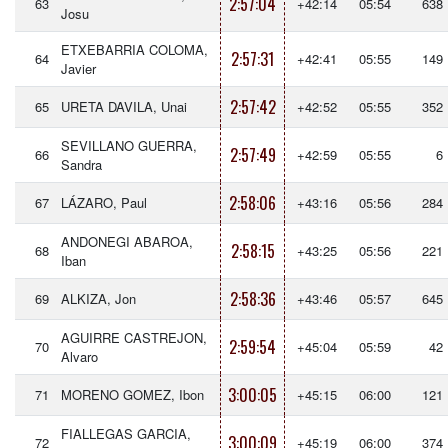
2:57:04
63
+42:14
05:54
638
Josu
ETXEBARRIA COLOMA,
2:57:31
64
+42:41
05:55
149
Javier
2:57:42
65
URETA DAVILA, Unai
+42:52
05:55
352
SEVILLANO GUERRA,
2:57:49
66
+42:59
05:55
6
Sandra
2:58:06
67
LÁZARO, Paul
+43:16
05:56
284
ANDONEGI ABAROA,
2:58:15
68
+43:25
05:56
221
Iban
2:58:36
69
ALKIZA, Jon
+43:46
05:57
645
AGUIRRE CASTREJON,
2:59:54
70
+45:04
05:59
42
Alvaro
3:00:05
71
MORENO GOMEZ, Ibon
+45:15
06:00
121
FIALLEGAS GARCIA,
3:00:09
72
+45:19
06:00
374