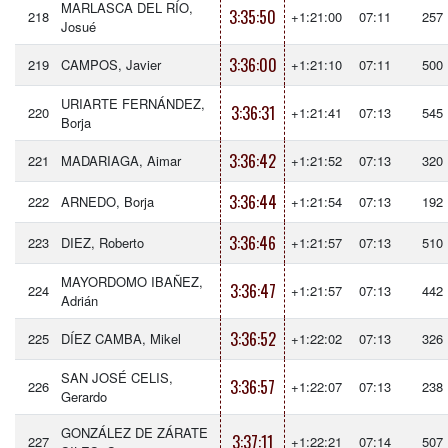
MARLASCA DEL RÍO,
3:35:50
218
+1:21:00
07:11
257
Josué
3:36:00
219
CAMPOS, Javier
+1:21:10
07:11
500
URIARTE FERNÁNDEZ,
3:36:31
220
+1:21:41
07:13
545
Borja
3:36:42
221
MADARIAGA, Aimar
+1:21:52
07:13
320
3:36:44
222
ARNEDO, Borja
+1:21:54
07:13
192
3:36:46
223
DIEZ, Roberto
+1:21:57
07:13
510
MAYORDOMO IBAÑEZ,
3:36:47
224
+1:21:57
07:13
442
Adrián
3:36:52
225
DÍEZ CAMBA, Mikel
+1:22:02
07:13
326
SAN JOSÉ CELIS,
3:36:57
226
+1:22:07
07:13
238
Gerardo
GONZÁLEZ DE ZÁRATE
3:37:11
227
+1:22:21
07:14
507