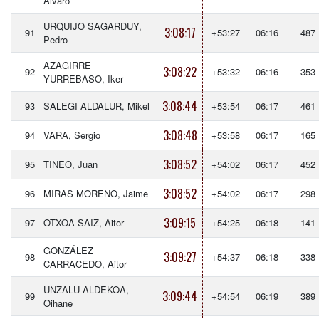
Alvaro
URQUIJO SAGARDUY,
3:08:17
91
+53:27
06:16
487
Pedro
AZAGIRRE
3:08:22
92
+53:32
06:16
353
YURREBASO, Iker
3:08:44
93
SALEGI ALDALUR, Mikel
+53:54
06:17
461
3:08:48
94
VARA, Sergio
+53:58
06:17
165
3:08:52
95
TINEO, Juan
+54:02
06:17
452
3:08:52
96
MIRAS MORENO, Jaime
+54:02
06:17
298
3:09:15
97
OTXOA SAIZ, Aitor
+54:25
06:18
141
GONZÁLEZ
3:09:27
98
+54:37
06:18
338
CARRACEDO, Aitor
UNZALU ALDEKOA,
3:09:44
99
+54:54
06:19
389
Oihane