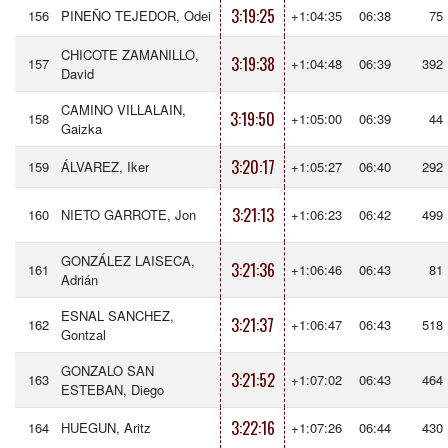
3:19:25
156
PINEÑO TEJEDOR, Odei
+1:04:35
06:38
75
CHICOTE ZAMANILLO,
3:19:38
157
+1:04:48
06:39
392
David
CAMINO VILLALAIN,
3:19:50
158
+1:05:00
06:39
44
Gaizka
3:20:17
159
ÁLVAREZ, Iker
+1:05:27
06:40
292
3:21:13
160
NIETO GARROTE, Jon
+1:06:23
06:42
499
GONZÁLEZ LAISECA,
3:21:36
161
+1:06:46
06:43
81
Adrián
ESNAL SANCHEZ,
3:21:37
162
+1:06:47
06:43
518
Gontzal
GONZALO SAN
3:21:52
163
+1:07:02
06:43
464
ESTEBAN, Diego
3:22:16
164
HUEGUN, Aritz
+1:07:26
06:44
430