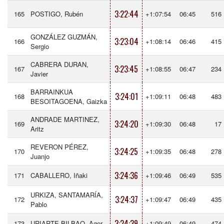
3:22:44
165
POSTIGO, Rubén
+1:07:54
06:45
516
GONZÁLEZ GUZMÁN,
3:23:04
166
+1:08:14
06:46
415
Sergio
CABRERA DURAN,
3:23:45
167
+1:08:55
06:47
234
Javier
BARRAINKUA
3:24:01
168
+1:09:11
06:48
483
BESOITAGOENA, Gaizka
ANDRADE MARTINEZ,
3:24:20
169
+1:09:30
06:48
17
Aritz
REVERON PÉREZ,
3:24:25
170
+1:09:35
06:48
278
Juanjo
3:24:36
171
CABALLERO, Iñaki
+1:09:46
06:49
535
URKIZA, SANTAMARÍA,
3:24:37
172
+1:09:47
06:49
435
Pablo
3:24:39
173
URIARTE BILBAO, Ager
+1:09:49
06:49
474