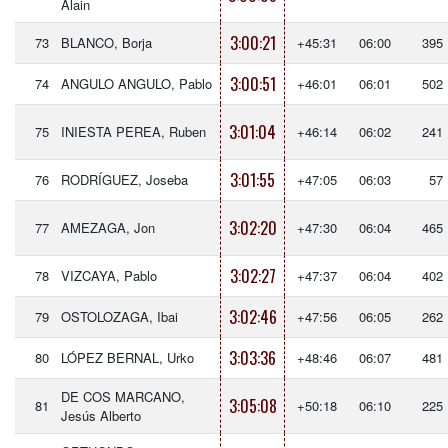
Alain
3:00:21
73
BLANCO, Borja
+45:31
06:00
395
3:00:51
74
ANGULO ANGULO, Pablo
+46:01
06:01
502
3:01:04
75
INIESTA PEREA, Ruben
+46:14
06:02
241
3:01:55
76
RODRÍGUEZ, Joseba
+47:05
06:03
57
3:02:20
77
AMEZAGA, Jon
+47:30
06:04
465
3:02:27
78
VIZCAYA, Pablo
+47:37
06:04
402
3:02:46
79
OSTOLOZAGA, Ibai
+47:56
06:05
262
3:03:36
80
LÓPEZ BERNAL, Urko
+48:46
06:07
481
DE COS MARCANO,
3:05:08
81
+50:18
06:10
225
Jesús Alberto