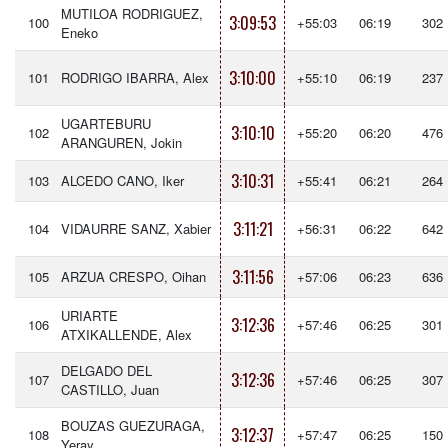
MUTILOA RODRIGUEZ,
3:09:53
100
+55:03
06:19
302
Eneko
3:10:00
101
RODRIGO IBARRA, Alex
+55:10
06:19
237
UGARTEBURU
3:10:10
102
+55:20
06:20
476
ARANGUREN, Jokin
3:10:31
103
ALCEDO CANO, Iker
+55:41
06:21
264
3:11:21
104
VIDAURRE SANZ, Xabier
+56:31
06:22
642
3:11:56
105
ARZUA CRESPO, Oihan
+57:06
06:23
636
URIARTE
3:12:36
106
+57:46
06:25
301
ATXIKALLENDE, Alex
DELGADO DEL
3:12:36
107
+57:46
06:25
307
CASTILLO, Juan
BOUZAS GUEZURAGA,
3:12:37
108
+57:47
06:25
150
Yeray