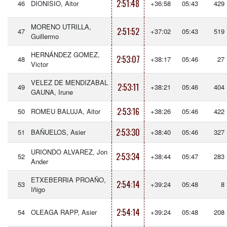
2:51:48
46
DIONISIO, Aitor
+36:58
05:43
429
MORENO UTRILLA,
2:51:52
47
+37:02
05:43
519
Guillermo
HERNÁNDEZ GOMEZ,
2:53:07
48
+38:17
05:46
27
Victor
VELEZ DE MENDIZABAL
2:53:11
49
+38:21
05:46
404
GAUNA, Irune
2:53:16
50
ROMEU BALUJA, Aitor
+38:26
05:46
422
2:53:30
51
BAÑUELOS, Asier
+38:40
05:46
327
URIONDO ALVAREZ, Jon
2:53:34
52
+38:44
05:47
283
Ander
ETXEBERRIA PROAÑO,
2:54:14
53
+39:24
05:48
8
Iñigo
2:54:14
54
OLEAGA RAPP, Asier
+39:24
05:48
208