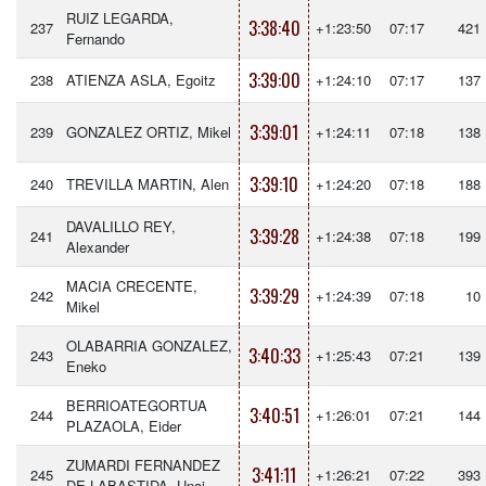
RUIZ LEGARDA,
3:38:40
237
+1:23:50
07:17
421
Fernando
3:39:00
238
ATIENZA ASLA, Egoitz
+1:24:10
07:17
137
3:39:01
239
GONZALEZ ORTIZ, Mikel
+1:24:11
07:18
138
3:39:10
240
TREVILLA MARTIN, Alen
+1:24:20
07:18
188
DAVALILLO REY,
3:39:28
241
+1:24:38
07:18
199
Alexander
MACIA CRECENTE,
3:39:29
242
+1:24:39
07:18
10
Mikel
OLABARRIA GONZALEZ,
3:40:33
243
+1:25:43
07:21
139
Eneko
BERRIOATEGORTUA
3:40:51
244
+1:26:01
07:21
144
PLAZAOLA, Eider
ZUMARDI FERNANDEZ
3:41:11
245
+1:26:21
07:22
393
DE LABASTIDA, Unai