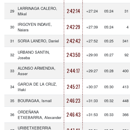
LARRINAGA CALERO,
2:42:14
29
+27:24
05:24
31
Mikel
IRIGOYEN INDAVE,
2:42:29
30
+27:39
05:24
4
Naiara
2:42:42
31
SORIA LANERO, Daniel
+27:52
05:25
341
URBANO SANTIN,
2:43:50
32
+29:00
05:27
92
Joseba
ALONSO ARMENDIA,
2:44:17
33
+29:27
05:28
400
Asser
GARCIA DE LA CRUZ,
2:45:27
34
+30:37
05:30
413
Iñaki
2:46:23
35
BOURAGAA, Ismail
+31:33
05:32
448
ORDEÑANA
2:46:43
36
+31:53
05:33
366
ETXEBARRIA, Alexander
URIBETXEBERRIA