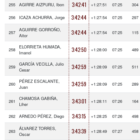
3:42:41
255
AGIRRE AIZPURU, Ibon
+1:27:51
07:25
304
3:42:44
256
ICAZA ACHURRA, Jorge
+1:27:54
07:25
297
AGUIRRE GORROÑO,
3:42:44
257
+1:27:54
07:25
115
Aitor
ELORRIETA HUMADA,
3:42:50
258
+1:28:00
07:25
489
Imanol
GARCÍA VECILLA, Julio
3:42:59
259
+1:28:09
07:25
511
Cesar
PÉREZ ESCALANTE,
3:42:59
260
+1:28:09
07:25
289
Juan
CHAMOSA GABIÑA,
3:43:01
261
+1:28:11
07:26
164
Liher
3:43:15
262
ARNEDO PÉREZ, Diego
+1:28:25
07:26
498
ÁLVAREZ TORRES,
3:43:39
263
+1:28:49
07:27
458
Oscar