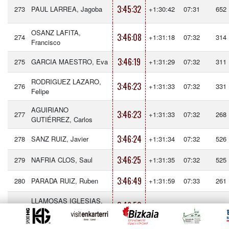
3:45:32
273
PAUL LARREA, Jagoba
+1:30:42
07:31
652
OSANZ LAFITA,
3:46:08
274
+1:31:18
07:32
314
Francisco
3:46:19
275
GARCIA MAESTRO, Eva
+1:31:29
07:32
311
RODRIGUEZ LAZARO,
3:46:23
276
+1:31:33
07:32
331
Felipe
AGUIRIANO
3:46:23
277
+1:31:33
07:32
268
GUTIÉRREZ, Carlos
3:46:24
278
SANZ RUIZ, Javier
+1:31:34
07:32
526
3:46:25
279
NAFRIA CLOS, Saul
+1:31:35
07:32
525
3:46:49
280
PARADA RUIZ, Ruben
+1:31:59
07:33
261
LLAMOSAS IGLESIAS,
3:46:50
281
+1:32:00
07:33
190
Arkaitz