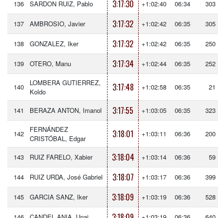
3:17:30
136
SARDON RUIZ, Pablo
+1:02:40
06:34
303
3:17:32
137
AMBROSIO, Javier
+1:02:42
06:35
305
3:17:32
138
GONZALEZ, Iker
+1:02:42
06:35
250
3:17:34
139
OTERO, Manu
+1:02:44
06:35
252
LOMBERA GUTIERREZ,
3:17:48
140
+1:02:58
06:35
21
Koldo
3:17:55
141
BERAZA ANTON, Imanol
+1:03:05
06:35
323
FERNÁNDEZ
3:18:01
142
+1:03:11
06:36
200
CRISTÓBAL, Edgar
3:18:04
143
RUIZ FARELO, Xabier
+1:03:14
06:36
59
3:18:07
144
RUIZ URDA, José Gabriel
+1:03:17
06:36
399
3:18:09
145
GARCIA SANZ, Iker
+1:03:19
06:36
528
3:18:09
146
CANDEL ANIA, Unai
+1:03:19
06:36
640