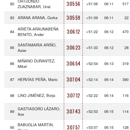
ORTUONDO
3:05:56
82
+51:06
06:11
517
ZUAZNABAR, Unai
3:05:59
83
ARANA ARANA, Gorka
+51:09
06:11
22
ARIETA-ARAUNABEÑA
3:06:12
84
+51:22
06:12
470
BENITO, Ander
SANTAMARIA ARIÑO,
3:06:23
85
+51:33
06:12
28
Asier
MIÑANO DURANTEZ,
3:06:54
86
+52:04
06:13
319
Mikel
3:07:04
87
HERVÍAS PEÑA, Mario
+52:14
06:14
390
3:07:12
88
LINO JIMÉNEZ, Borja
+52:22
06:14
116
GASTIASORO LÁZARO,
3:07:43
89
+52:53
06:15
114
Iker
BABUGLIA MARTIN,
3:07:57
90
+53:07
06:15
128