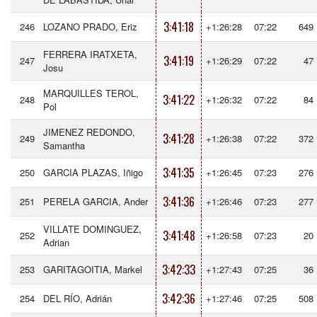
3:41:18
246
LOZANO PRADO, Eriz
+1:26:28
07:22
649
FERRERA IRATXETA,
3:41:19
247
+1:26:29
07:22
47
Josu
MARQUILLES TEROL,
3:41:22
248
+1:26:32
07:22
84
Pol
JIMENEZ REDONDO,
3:41:28
249
+1:26:38
07:22
372
Samantha
3:41:35
250
GARCIA PLAZAS, Iñigo
+1:26:45
07:23
276
3:41:36
251
PERELA GARCIA, Ander
+1:26:46
07:23
277
VILLATE DOMINGUEZ,
3:41:48
252
+1:26:58
07:23
20
Adrian
3:42:33
253
GARITAGOITIA, Markel
+1:27:43
07:25
36
3:42:36
254
DEL RÍO, Adrián
+1:27:46
07:25
508