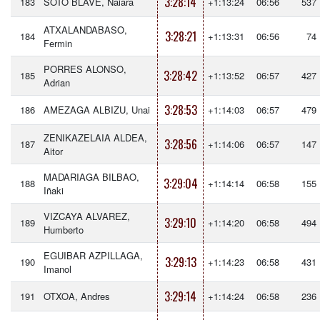
3:28:14
183
SOTO BLAVE, Naiara
+1:13:24
06:56
537
ATXALANDABASO,
3:28:21
184
+1:13:31
06:56
74
Fermin
PORRES ALONSO,
3:28:42
185
+1:13:52
06:57
427
Adrian
3:28:53
186
AMEZAGA ALBIZU, Unai
+1:14:03
06:57
479
ZENIKAZELAIA ALDEA,
3:28:56
187
+1:14:06
06:57
147
Aitor
MADARIAGA BILBAO,
3:29:04
188
+1:14:14
06:58
155
Iñaki
VIZCAYA ALVAREZ,
3:29:10
189
+1:14:20
06:58
494
Humberto
EGUIBAR AZPILLAGA,
3:29:13
190
+1:14:23
06:58
431
Imanol
3:29:14
191
OTXOA, Andres
+1:14:24
06:58
236