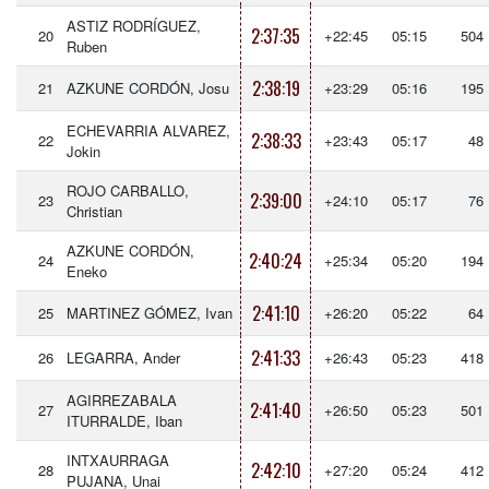
ASTIZ RODRÍGUEZ,
2:37:35
20
+22:45
05:15
504
Ruben
2:38:19
21
AZKUNE CORDÓN, Josu
+23:29
05:16
195
ECHEVARRIA ALVAREZ,
2:38:33
22
+23:43
05:17
48
Jokin
ROJO CARBALLO,
2:39:00
23
+24:10
05:17
76
Christian
AZKUNE CORDÓN,
2:40:24
24
+25:34
05:20
194
Eneko
2:41:10
25
MARTINEZ GÓMEZ, Ivan
+26:20
05:22
64
2:41:33
26
LEGARRA, Ander
+26:43
05:23
418
AGIRREZABALA
2:41:40
27
+26:50
05:23
501
ITURRALDE, Iban
INTXAURRAGA
2:42:10
28
+27:20
05:24
412
PUJANA, Unai