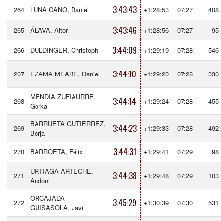
3:43:43
264
LUNA CANO, Daniel
+1:28:53
07:27
408
3:43:46
265
ÁLAVA, Aitor
+1:28:56
07:27
95
3:44:09
266
DULDINGER, Christoph
+1:29:19
07:28
546
3:44:10
267
EZAMA MEABE, Daniel
+1:29:20
07:28
336
MENDIA ZUFIAURRE,
3:44:14
268
+1:29:24
07:28
455
Gorka
BARRUETA GUTIERREZ,
3:44:23
269
+1:29:33
07:28
492
Borja
3:44:31
270
BARROETA, Félix
+1:29:41
07:29
98
URTIAGA ARTECHE,
3:44:38
271
+1:29:48
07:29
103
Andoni
ORCAJADA
3:45:29
272
+1:30:39
07:30
531
GUISASOLA, Javi