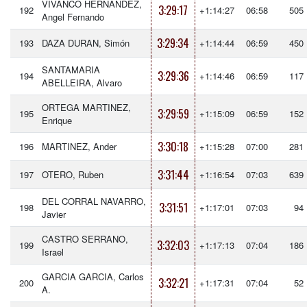
VIVANCO HERNANDEZ,
3:29:17
192
+1:14:27
06:58
505
Angel Fernando
3:29:34
193
DAZA DURAN, Simón
+1:14:44
06:59
450
SANTAMARIA
3:29:36
194
+1:14:46
06:59
117
ABELLEIRA, Alvaro
ORTEGA MARTINEZ,
3:29:59
195
+1:15:09
06:59
152
Enrique
3:30:18
196
MARTINEZ, Ander
+1:15:28
07:00
281
3:31:44
197
OTERO, Ruben
+1:16:54
07:03
639
DEL CORRAL NAVARRO,
3:31:51
198
+1:17:01
07:03
94
Javier
CASTRO SERRANO,
3:32:03
199
+1:17:13
07:04
186
Israel
GARCIA GARCIA, Carlos
3:32:21
200
+1:17:31
07:04
52
A.