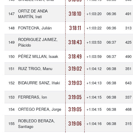
ORTIZ DE ANDA
3:18:10
147
+1:03:20
06:36
491
MARTÍN, Irati
3:18:11
148
FONTECHA, Julián
+1:03:22
06:36
313
RODRIGUEZ JAIMEZ,
3:18:43
149
+1:03:53
06:37
425
Plácido
3:18:49
150
PÉREZ MILLAN, Isaak
+1:03:59
06:37
490
3:19:02
151
RUIZ TRIGO, Manu
+1:04:12
06:38
351
3:19:03
152
BIDAURRE SANZ, Iñaki
+1:04:13
06:38
643
3:19:05
153
FERRERAS, Ion
+1:04:15
06:38
337
3:19:05
154
ORTEGO PEREA, Jorge
+1:04:15
06:38
468
ROBLEDO BERAZA,
3:19:06
155
+1:04:16
06:38
315
Santiago