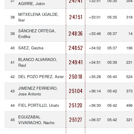
2:47:41
37
+32:51
05:35
354
AGIRRE, Jokin
MITXELENA UGALDE,
2:47:51
38
+33:01
05:35
318
Iker
SÁNCHEZ ORTEGA,
2:48:36
39
+33:46
05:37
14
Endika
2:48:52
40
SAEZ, Gaizka
+34:02
05:37
196
BLANCO ALVARADO,
2:49:41
41
+34:51
05:39
231
Raul
2:50:18
42
DEL POZO PEREZ, Asier
+35:28
05:40
524
JIMENEZ FERREIRO,
2:51:04
43
+36:14
05:42
373
Jose Antonio
2:51:20
44
FIEL PORTILLO, Unatx
+36:30
05:42
496
EGUIZABAL
2:51:27
45
+36:37
05:42
321
VIVARACHO, Nacho