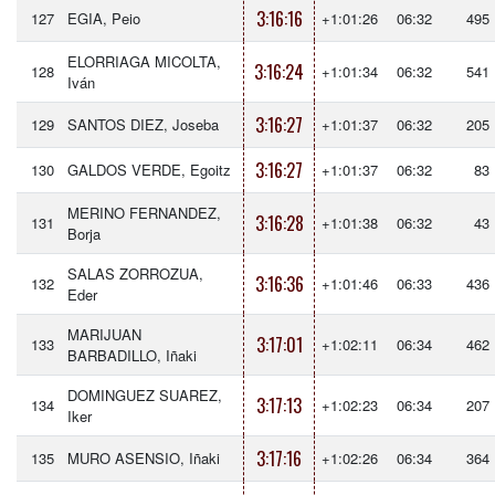
3:16:16
127
EGIA, Peio
+1:01:26
06:32
495
ELORRIAGA MICOLTA,
3:16:24
128
+1:01:34
06:32
541
Iván
3:16:27
129
SANTOS DIEZ, Joseba
+1:01:37
06:32
205
3:16:27
130
GALDOS VERDE, Egoitz
+1:01:37
06:32
83
MERINO FERNANDEZ,
3:16:28
131
+1:01:38
06:32
43
Borja
SALAS ZORROZUA,
3:16:36
132
+1:01:46
06:33
436
Eder
MARIJUAN
3:17:01
133
+1:02:11
06:34
462
BARBADILLO, Iñaki
DOMINGUEZ SUAREZ,
3:17:13
134
+1:02:23
06:34
207
Iker
3:17:16
135
MURO ASENSIO, Iñaki
+1:02:26
06:34
364