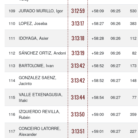
3:12:59
109
JURADO MURILLO, Igor
+58:09
06:25
530
3:13:17
110
LOPEZ, Joseba
+58:27
06:26
383
3:13:18
111
IDOYAGA, Asier
+58:28
06:26
112
3:13:19
112
SÁNCHEZ ORTIZ, Andoni
+58:29
06:26
82
3:13:42
113
BARTOLOME, Ivan
+58:52
06:27
173
GONZALEZ SAENZ,
3:13:42
114
+58:52
06:27
148
Jacinto
VALLE ETXENAGUSIA,
3:13:44
115
+58:54
06:27
77
Iñaki
IZQUIERDO REVILLA,
3:13:50
116
+59:00
06:27
359
Rubén
CONCEIRO LATORRE,
3:13:51
117
+59:01
06:27
227
Alexander