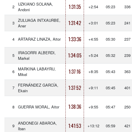
UZKIANO SOLANA,
1:31:35
2
+2:54
05:23
336
Andoni
ZULUAGA INTXAURBE,
1:31:42
3
+3:01
05:23
241
Aner
1:33:36
4
ARTARAZ LINAZA, Aitor
+4:55
05:30
237
IRAGORRI ALBERDI,
1:34:05
5
+5:24
05:32
239
Markel
MARKINA LABAYRU,
1:37:16
6
+8:35
05:43
363
Mikel
FERNÁNDEZ GARCÍA,
1:37:52
7
+9:11
05:45
401
Ekain
1:38:36
8
GUERRA MORAL, Aitor
+9:55
05:47
250
ANDONEGI ABAROA,
1:41:53
9
+13:12
05:59
421
Iban