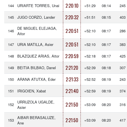
2:20:10
144
URIARTE TORRES, Unai
+51:29
08:14
245
2:20:32
145
JUGO CORZO, Lander
+51:51
08:15
403
DE MIGUEL ELEJAGA,
2:20:51
146
+52:10
08:17
286
Aitor
2:20:51
147
URIA MATILLA, Asier
+52:10
08:17
383
2:20:59
148
BLAZQUEZ ARIAS, Aitor
+52:18
08:17
425
2:21:20
149
BEITIA BILBAO, Danel
+52:39
08:18
307
2:21:33
150
ARANA ATUTXA, Eder
+52:52
08:19
243
2:21:40
151
IRIGOIEN, Xabat
+52:59
08:19
374
URRUZOLA UGALDE,
2:21:50
152
+53:09
08:20
316
Asier
AIBAR BERASALUZE,
2:21:50
153
+53:09
08:20
417
Ane