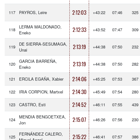
2:12:03
117
PAYROS, Leire
+43:22
07:46
325
LERMA MALDONADO,
2:12:33
118
+43:52
07:47
309
Eneko
DE SIERRA-SESUMAGA,
2:13:19
119
+44:38
07:50
232
Unai
GARCIA BARREÑA,
2:13:19
120
+44:38
07:50
282
Eneko
2:14:06
121
ERCILA EGAÑA, Xabier
+45:25
07:53
367
2:14:30
122
IRIA CORPION, Martxel
+45:49
07:54
280
2:14:52
123
CASTRO, Esti
+46:11
07:55
439
MENDIA BENGOETXEA,
2:15:07
124
+46:26
07:56
230
Jon
FERNÁNDEZ CALERO,
2:15:22
125
+46:41
07:57
386
Miguel Angel