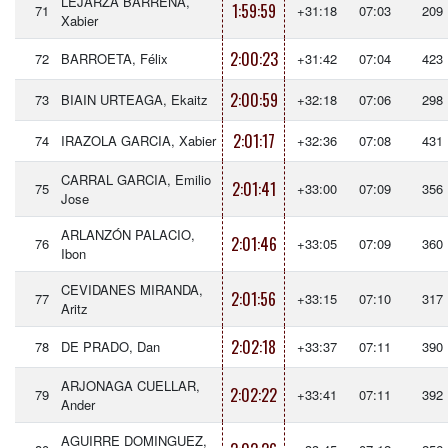
LEJARZA BARRENA,
1:59:59
71
+31:18
07:03
209
Xabier
2:00:23
72
BARROETA, Félix
+31:42
07:04
423
2:00:59
73
BIAIN URTEAGA, Ekaitz
+32:18
07:06
298
2:01:17
74
IRAZOLA GARCIA, Xabier
+32:36
07:08
431
CARRAL GARCIA, Emilio
2:01:41
75
+33:00
07:09
356
Jose
ARLANZÓN PALACIO,
2:01:46
76
+33:05
07:09
360
Ibon
CEVIDANES MIRANDA,
2:01:56
77
+33:15
07:10
317
Aritz
2:02:18
78
DE PRADO, Dan
+33:37
07:11
390
ARJONAGA CUELLAR,
2:02:22
79
+33:41
07:11
392
Ander
AGUIRRE DOMINGUEZ,