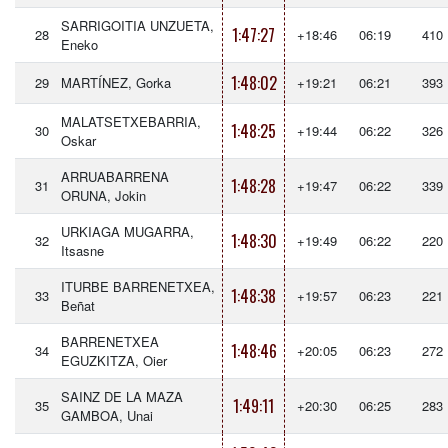
SARRIGOITIA UNZUETA,
1:47:27
28
+18:46
06:19
410
Eneko
1:48:02
29
MARTÍNEZ, Gorka
+19:21
06:21
393
MALATSETXEBARRIA,
1:48:25
30
+19:44
06:22
326
Oskar
ARRUABARRENA
1:48:28
31
+19:47
06:22
339
ORUNA, Jokin
URKIAGA MUGARRA,
1:48:30
32
+19:49
06:22
220
Itsasne
ITURBE BARRENETXEA,
1:48:38
33
+19:57
06:23
221
Beñat
BARRENETXEA
1:48:46
34
+20:05
06:23
272
EGUZKITZA, Oier
SAINZ DE LA MAZA
1:49:11
35
+20:30
06:25
283
GAMBOA, Unai