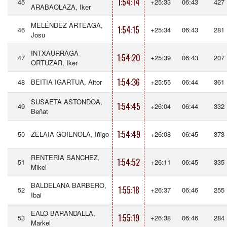
1:54:14
45
+25:33
06:43
427
ARABAOLAZA, Iker
MELÉNDEZ ARTEAGA,
1:54:15
46
+25:34
06:43
281
Josu
INTXAURRAGA
1:54:20
47
+25:39
06:43
207
ORTUZAR, Iker
1:54:36
48
BEITIA IGARTUA, Aitor
+25:55
06:44
361
SUSAETA ASTONDOA,
1:54:45
49
+26:04
06:44
332
Beñat
1:54:49
50
ZELAIA GOIENOLA, Iñigo
+26:08
06:45
373
RENTERIA SANCHEZ,
1:54:52
51
+26:11
06:45
335
Mikel
BALDELANA BARBERO,
1:55:18
52
+26:37
06:46
255
Ibai
EALO BARANDALLA,
1:55:19
53
+26:38
06:46
284
Markel