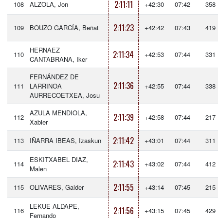
2:11:11
108
ALZOLA, Jon
+42:30
07:42
358
2:11:23
109
BOUZO GARCÍA, Beñat
+42:42
07:43
419
HERNAEZ
2:11:34
110
+42:53
07:44
331
CANTABRANA, Iker
FERNÁNDEZ DE
2:11:36
111
LARRINOA
+42:55
07:44
338
AURRECOETXEA, Josu
AZULA MENDIOLA,
2:11:39
112
+42:58
07:44
217
Xabier
2:11:42
113
IÑARRA IBEAS, Izaskun
+43:01
07:44
311
ESKITXABEL DIAZ,
2:11:43
114
+43:02
07:44
412
Malen
2:11:55
115
OLIVARES, Galder
+43:14
07:45
215
LEKUE ALDAPE,
2:11:56
116
+43:15
07:45
429
Fernando