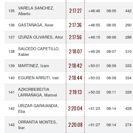
VARELA SANCHEZ,
2:17:27
135
+48:46
08:05
442
Alberto
2:17:36
136
GASTAÑAGA, Asier
+48:55
08:05
290
2:17:56
137
IZURZA OLIVARES, Aitor
+49:15
08:06
288
SALCEDO CAPETILLO,
2:18:07
138
+49:26
08:07
310
Xabier
2:18:42
139
MARTINEZ, Izaro
+50:01
08:09
333
2:18:44
140
EGUREN ARRUTI, Irati
+50:03
08:09
334
AZKORBEBEITIA
2:19:13
141
+50:32
08:11
329
LARRAÑAGA, Martxel
URIZAR GARAIANDIA,
2:20:04
142
+51:23
08:14
428
Eba
ORRANTIA MONTES,
2:20:08
143
+51:27
08:14
274
Iker