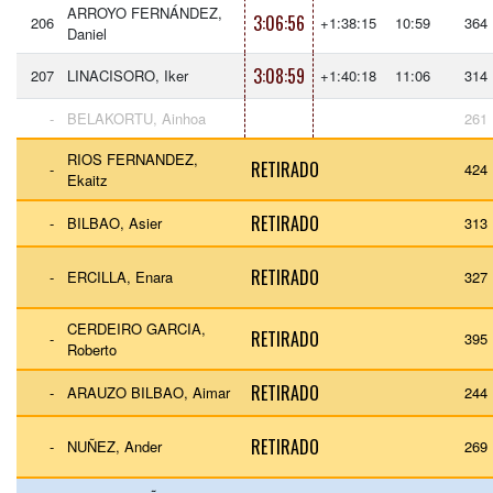
ARROYO FERNÁNDEZ,
3:06:56
206
+1:38:15
10:59
364
Daniel
3:08:59
207
LINACISORO, Iker
+1:40:18
11:06
314
-
BELAKORTU, Ainhoa
261
RIOS FERNANDEZ,
RETIRADO
-
424
Ekaitz
RETIRADO
-
BILBAO, Asier
313
RETIRADO
-
ERCILLA, Enara
327
CERDEIRO GARCIA,
RETIRADO
-
395
Roberto
RETIRADO
-
ARAUZO BILBAO, Aimar
244
RETIRADO
-
NUÑEZ, Ander
269