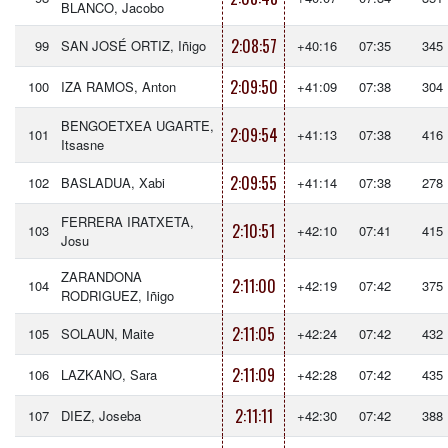
BLANCO, Jacobo
2:08:57
99
SAN JOSÉ ORTIZ, Iñigo
+40:16
07:35
345
2:09:50
100
IZA RAMOS, Anton
+41:09
07:38
304
BENGOETXEA UGARTE,
2:09:54
101
+41:13
07:38
416
Itsasne
2:09:55
102
BASLADUA, Xabi
+41:14
07:38
278
FERRERA IRATXETA,
2:10:51
103
+42:10
07:41
415
Josu
ZARANDONA
2:11:00
104
+42:19
07:42
375
RODRIGUEZ, Iñigo
2:11:05
105
SOLAUN, Maite
+42:24
07:42
432
2:11:09
106
LAZKANO, Sara
+42:28
07:42
435
2:11:11
107
DIEZ, Joseba
+42:30
07:42
388