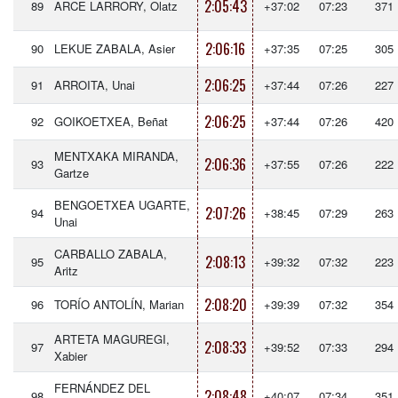
2:05:43
89
ARCE LARRORY, Olatz
+37:02
07:23
371
2:06:16
90
LEKUE ZABALA, Asier
+37:35
07:25
305
2:06:25
91
ARROITA, Unai
+37:44
07:26
227
2:06:25
92
GOIKOETXEA, Beñat
+37:44
07:26
420
MENTXAKA MIRANDA,
2:06:36
93
+37:55
07:26
222
Gartze
BENGOETXEA UGARTE,
2:07:26
94
+38:45
07:29
263
Unai
CARBALLO ZABALA,
2:08:13
95
+39:32
07:32
223
Aritz
2:08:20
96
TORÍO ANTOLÍN, Marian
+39:39
07:32
354
ARTETA MAGUREGI,
2:08:33
97
+39:52
07:33
294
Xabier
FERNÁNDEZ DEL
2:08:48
98
+40:07
07:34
351