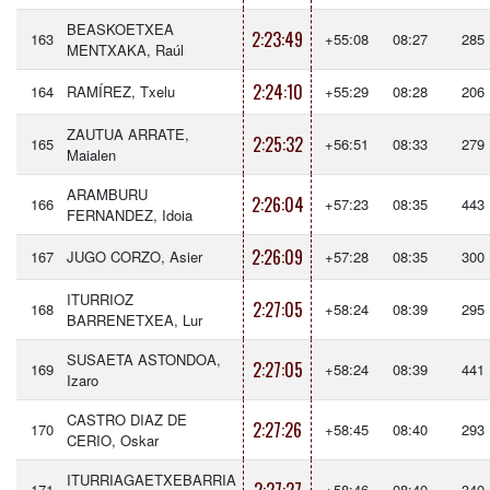
BEASKOETXEA
2:23:49
163
+55:08
08:27
285
MENTXAKA, Raúl
2:24:10
164
RAMÍREZ, Txelu
+55:29
08:28
206
ZAUTUA ARRATE,
2:25:32
165
+56:51
08:33
279
Maialen
ARAMBURU
2:26:04
166
+57:23
08:35
443
FERNANDEZ, Idoia
2:26:09
167
JUGO CORZO, Asier
+57:28
08:35
300
ITURRIOZ
2:27:05
168
+58:24
08:39
295
BARRENETXEA, Lur
SUSAETA ASTONDOA,
2:27:05
169
+58:24
08:39
441
Izaro
CASTRO DIAZ DE
2:27:26
170
+58:45
08:40
293
CERIO, Oskar
ITURRIAGAETXEBARRIA
171
+58:46
08:40
340