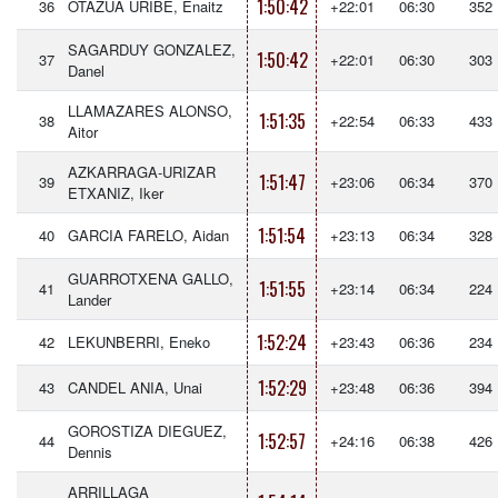
1:50:42
36
OTAZUA URIBE, Enaitz
+22:01
06:30
352
SAGARDUY GONZALEZ,
1:50:42
37
+22:01
06:30
303
Danel
LLAMAZARES ALONSO,
1:51:35
38
+22:54
06:33
433
Aitor
AZKARRAGA-URIZAR
1:51:47
39
+23:06
06:34
370
ETXANIZ, Iker
1:51:54
40
GARCIA FARELO, Aidan
+23:13
06:34
328
GUARROTXENA GALLO,
1:51:55
41
+23:14
06:34
224
Lander
1:52:24
42
LEKUNBERRI, Eneko
+23:43
06:36
234
1:52:29
43
CANDEL ANIA, Unai
+23:48
06:36
394
GOROSTIZA DIEGUEZ,
1:52:57
44
+24:16
06:38
426
Dennis
ARRILLAGA