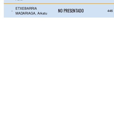
ETXEBARRIA
NO PRESENTADO
-
446
MADARIAGA, Arkatu
© Buscametas. Todos los derechos reservados.