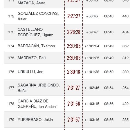
2:27:27
MAZAGA, Asier
GONZÁLEZ CONCHAS,
2:27:27
172
+58:46
08:40
440
Asier
CASTELLANO
2:28:28
173
+59:47
08:43
404
RODRÍGUEZ, Ugaitz
2:30:05
174
BARRAGÁN, Txamon
+1:01:24
08:49
362
2:30:06
175
MADRAZO, Raúl
+1:01:25
08:49
312
2:30:18
176
URKULLU, Jon
+1:01:38
08:50
289
SAGARNA URIBIONDO,
2:31:27
177
+1:02:46
08:54
254
Beñat
GARCIA DIAZ DE
2:31:56
178
+1:03:15
08:56
422
GUEREÑU, Ion Andoni
2:31:57
179
YURREBASO, Jokin
+1:03:16
08:56
235