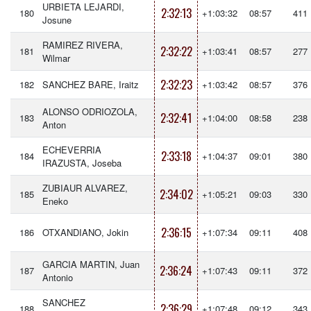
URBIETA LEJARDI,
2:32:13
180
+1:03:32
08:57
411
Josune
RAMIREZ RIVERA,
2:32:22
181
+1:03:41
08:57
277
Wilmar
2:32:23
182
SANCHEZ BARE, Iraitz
+1:03:42
08:57
376
ALONSO ODRIOZOLA,
2:32:41
183
+1:04:00
08:58
238
Anton
ECHEVERRIA
2:33:18
184
+1:04:37
09:01
380
IRAZUSTA, Joseba
ZUBIAUR ALVAREZ,
2:34:02
185
+1:05:21
09:03
330
Eneko
2:36:15
186
OTXANDIANO, Jokin
+1:07:34
09:11
408
GARCIA MARTIN, Juan
2:36:24
187
+1:07:43
09:11
372
Antonio
SANCHEZ
2:36:29
188
+1:07:48
09:12
343