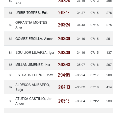
2:02:26
80
+33:45
07:12
256
Ana
2:03:18
81
URIBE TORRES, Erik
+34:37
07:15
276
ORRANTIA MONTES,
2:03:24
82
+34:43
07:15
275
Aner
2:03:30
83
GOMEZ ERCILLA, Aimar
+34:49
07:15
251
2:03:30
84
EGUILIOR LEJARZA, Igor
+34:49
07:15
437
2:03:48
85
MILLAN JIMENEZ, Iker
+35:07
07:16
297
2:04:05
86
ESTRADA EREÑO, Unax
+35:24
07:17
208
ALDEKOA AÑIBARRO,
2:04:13
87
+35:32
07:18
414
Borja
ATUTXA CASTILLO, Jon
2:05:15
88
+36:34
07:22
233
Ander