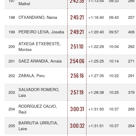
2:42:35
197
+1:13:54
09:33
266
Maikel
2:45:21
198
OTXANDIANO, Naroa
+1:16:40
09:43
257
2:49:21
199
PEREIRO LEIVA, Joseba
+1:20:40
09:57
406
ATXEGA ETXEBESTE,
2:51:10
200
+1:22:29
10:04
262
Montse
2:54:06
201
SAEZ ARANDIA, Amaia
+1:25:25
10:14
271
2:56:16
202
ZABALA, Peru
+1:27:35
10:22
291
SALVADOR ROMERO,
2:57:19
203
+1:28:38
10:25
379
Laia
RODRÍGUEZ CALVO,
3:00:31
204
+1:31:50
10:37
265
Raúl
BARRUTIA URRUTIA,
3:00:32
205
+1:31:51
10:37
264
Leire