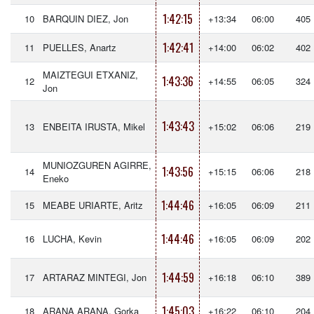
1:42:15
10
BARQUIN DIEZ, Jon
+13:34
06:00
405
1:42:41
11
PUELLES, Anartz
+14:00
06:02
402
MAIZTEGUI ETXANIZ,
1:43:36
12
+14:55
06:05
324
Jon
1:43:43
13
ENBEITA IRUSTA, Mikel
+15:02
06:06
219
MUNIOZGUREN AGIRRE,
1:43:56
14
+15:15
06:06
218
Eneko
1:44:46
15
MEABE URIARTE, Aritz
+16:05
06:09
211
1:44:46
16
LUCHA, Kevin
+16:05
06:09
202
1:44:59
17
ARTARAZ MINTEGI, Jon
+16:18
06:10
389
1:45:03
18
ARANA ARANA, Gorka
+16:22
06:10
204