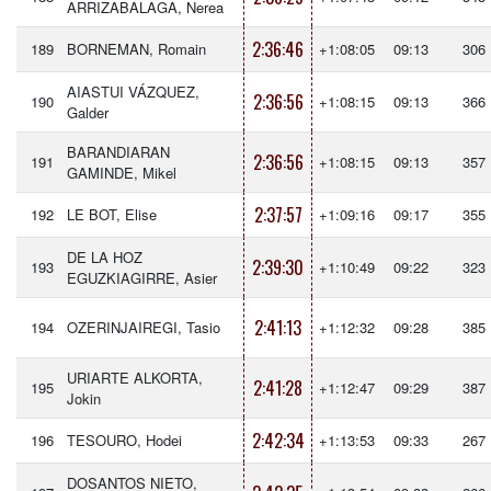
ARRIZABALAGA, Nerea
2:36:46
189
BORNEMAN, Romain
+1:08:05
09:13
306
AIASTUI VÁZQUEZ,
2:36:56
190
+1:08:15
09:13
366
Galder
BARANDIARAN
2:36:56
191
+1:08:15
09:13
357
GAMINDE, Mikel
2:37:57
192
LE BOT, Elise
+1:09:16
09:17
355
DE LA HOZ
2:39:30
193
+1:10:49
09:22
323
EGUZKIAGIRRE, Asier
2:41:13
194
OZERINJAIREGI, Tasio
+1:12:32
09:28
385
URIARTE ALKORTA,
2:41:28
195
+1:12:47
09:29
387
Jokin
2:42:34
196
TESOURO, Hodei
+1:13:53
09:33
267
DOSANTOS NIETO,