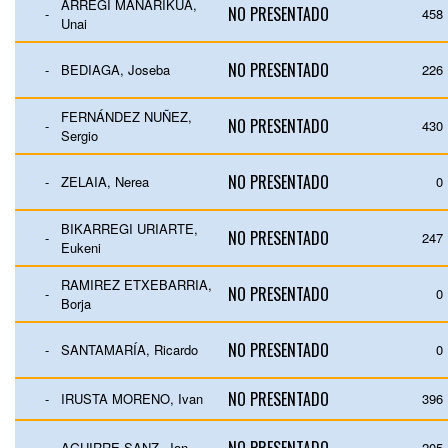
ARREGI MAÑARIKUA,
NO PRESENTADO
-
458
Unai
NO PRESENTADO
-
BEDIAGA, Joseba
226
FERNÁNDEZ NUÑEZ,
NO PRESENTADO
-
430
Sergio
NO PRESENTADO
-
ZELAIA, Nerea
0
BIKARREGI URIARTE,
NO PRESENTADO
-
247
Eukeni
RAMIREZ ETXEBARRIA,
NO PRESENTADO
-
0
Borja
NO PRESENTADO
-
SANTAMARÍA, Ricardo
0
NO PRESENTADO
-
IRUSTA MORENO, Ivan
396
-
AGUIRRE SANZ, Jon
205