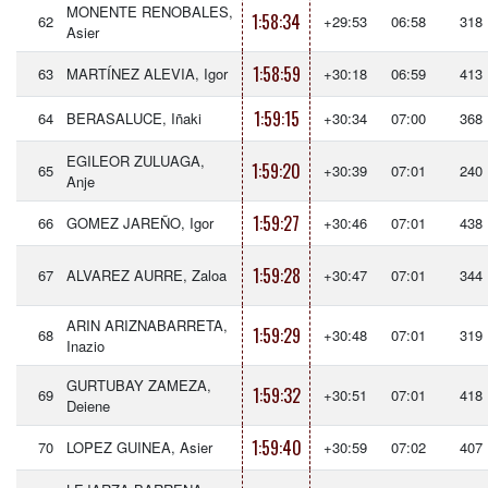
MONENTE RENOBALES,
1:58:34
62
+29:53
06:58
318
Asier
1:58:59
63
MARTÍNEZ ALEVIA, Igor
+30:18
06:59
413
1:59:15
64
BERASALUCE, Iñaki
+30:34
07:00
368
EGILEOR ZULUAGA,
1:59:20
65
+30:39
07:01
240
Anje
1:59:27
66
GOMEZ JAREÑO, Igor
+30:46
07:01
438
1:59:28
67
ALVAREZ AURRE, Zaloa
+30:47
07:01
344
ARIN ARIZNABARRETA,
1:59:29
68
+30:48
07:01
319
Inazio
GURTUBAY ZAMEZA,
1:59:32
69
+30:51
07:01
418
Deiene
1:59:40
70
LOPEZ GUINEA, Asier
+30:59
07:02
407