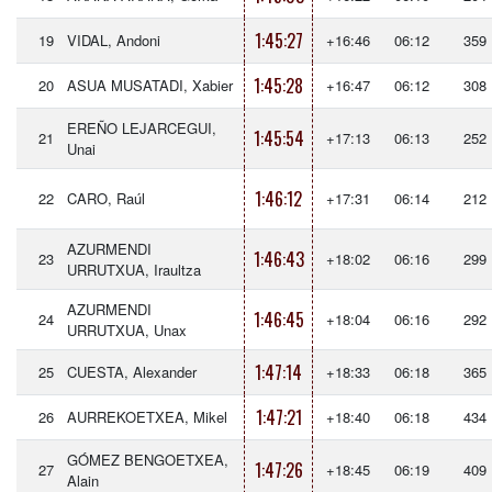
1:45:27
19
VIDAL, Andoni
+16:46
06:12
359
1:45:28
20
ASUA MUSATADI, Xabier
+16:47
06:12
308
EREÑO LEJARCEGUI,
1:45:54
21
+17:13
06:13
252
Unai
1:46:12
22
CARO, Raúl
+17:31
06:14
212
AZURMENDI
1:46:43
23
+18:02
06:16
299
URRUTXUA, Iraultza
AZURMENDI
1:46:45
24
+18:04
06:16
292
URRUTXUA, Unax
1:47:14
25
CUESTA, Alexander
+18:33
06:18
365
1:47:21
26
AURREKOETXEA, Mikel
+18:40
06:18
434
GÓMEZ BENGOETXEA,
1:47:26
27
+18:45
06:19
409
Alain