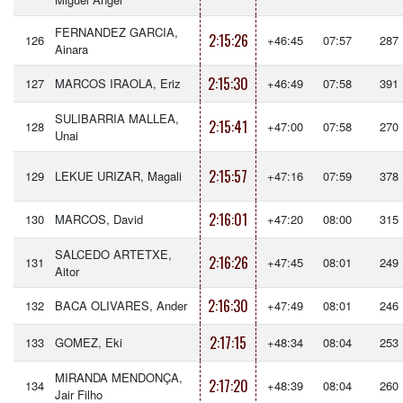
FERNANDEZ GARCIA,
2:15:26
126
+46:45
07:57
287
Ainara
2:15:30
127
MARCOS IRAOLA, Eriz
+46:49
07:58
391
SULIBARRIA MALLEA,
2:15:41
128
+47:00
07:58
270
Unai
2:15:57
129
LEKUE URIZAR, Magali
+47:16
07:59
378
2:16:01
130
MARCOS, David
+47:20
08:00
315
SALCEDO ARTETXE,
2:16:26
131
+47:45
08:01
249
Aitor
2:16:30
132
BACA OLIVARES, Ander
+47:49
08:01
246
2:17:15
133
GOMEZ, Eki
+48:34
08:04
253
MIRANDA MENDONÇA,
2:17:20
134
+48:39
08:04
260
Jair Filho