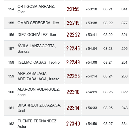
ORTIGOSA ARRANZ,
2:21:59
154
+53:18
08:21
341
Oier
2:22:19
155
OMAR CERECEDA, Iker
+53:38
08:22
377
2:22:22
156
DIEZ GONZÁLEZ, Iker
+53:41
08:22
321
ÁVILA LANZAGORTA,
2:22:45
157
+54:04
08:23
296
Sandra
2:22:49
158
IGELMO CASAS, Teofilo
+54:08
08:24
201
ARRIZABALAGA
2:22:55
159
+54:14
08:24
268
ARRIZABALAGA, Itsaso
ALARCON RODRIGUEZ,
2:23:10
160
+54:29
08:25
322
ángel
BIKARREGI ZUGAZAGA,
2:23:14
161
+54:33
08:25
248
Unai
FUENTE FERNÁNDEZ,
2:23:40
162
+54:59
08:27
384
Asier