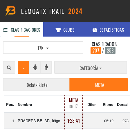
LEMOATX TRAIL
2024
CLASIFICACIONES
CLUBS
ESTADÍSTICAS
CLASIFICADOS
17K
207
/
258
-
CATEGORÍA
META
Belatxikieta
META
Pos.
Nombre
Difer.
Ritmo
Dorsal
17
KM
1:28:41
1
PRADERA BELAR, Iñigo
05:12
273