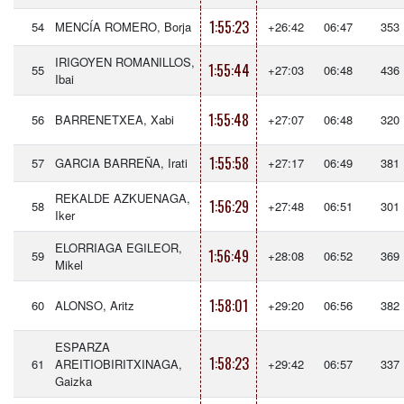
1:55:23
54
MENCÍA ROMERO, Borja
+26:42
06:47
353
IRIGOYEN ROMANILLOS,
1:55:44
55
+27:03
06:48
436
Ibai
1:55:48
56
BARRENETXEA, Xabi
+27:07
06:48
320
1:55:58
57
GARCIA BARREÑA, Irati
+27:17
06:49
381
REKALDE AZKUENAGA,
1:56:29
58
+27:48
06:51
301
Iker
ELORRIAGA EGILEOR,
1:56:49
59
+28:08
06:52
369
Mikel
1:58:01
60
ALONSO, Aritz
+29:20
06:56
382
ESPARZA
1:58:23
61
AREITIOBIRITXINAGA,
+29:42
06:57
337
Gaizka