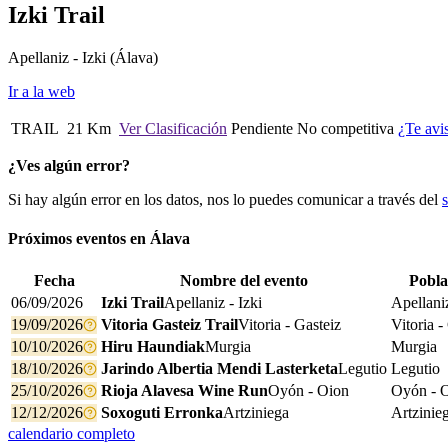
Izki Trail
Apellaniz - Izki
(Álava)
Ir a la web
TRAIL
21 Km
Ver Clasificación
Pendiente
No competitiva
¿Te avi
¿Ves algún error?
Si hay algún error en los datos, nos lo puedes comunicar a través del
Próximos eventos en
Álava
Fecha
Nombre del evento
Pobla
06/09/2026
Izki Trail
Apellaniz - Izki
Apellaniz
19/09/2026
Vitoria Gasteiz Trail
Vitoria - Gasteiz
Vitoria -
10/10/2026
Hiru Haundiak
Murgia
Murgia
18/10/2026
Jarindo Albertia Mendi Lasterketa
Legutio
Legutio
25/10/2026
Rioja Alavesa Wine Run
Oyón - Oion
Oyón - 
12/12/2026
Soxoguti Erronka
Artziniega
Artzinie
calendario completo