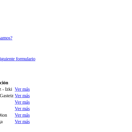
samos?
siguiente formulario
ción
 - Izki
Ver más
 Gasteiz
Ver más
Ver más
Ver más
Oion
Ver más
ga
Ver más