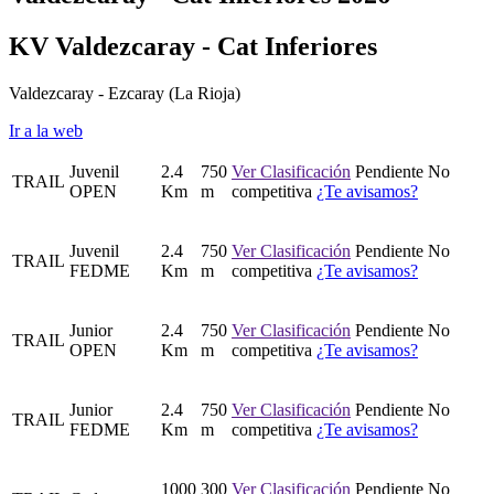
KV Valdezcaray - Cat Inferiores
Valdezcaray - Ezcaray
(La Rioja)
Ir a la web
Juvenil
2.4
750
Ver Clasificación
Pendiente
No
TRAIL
OPEN
Km
m
competitiva
¿Te avisamos?
Juvenil
2.4
750
Ver Clasificación
Pendiente
No
TRAIL
FEDME
Km
m
competitiva
¿Te avisamos?
Junior
2.4
750
Ver Clasificación
Pendiente
No
TRAIL
OPEN
Km
m
competitiva
¿Te avisamos?
Junior
2.4
750
Ver Clasificación
Pendiente
No
TRAIL
FEDME
Km
m
competitiva
¿Te avisamos?
1000
300
Ver Clasificación
Pendiente
No