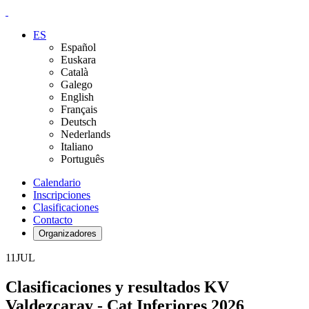
ES
Español
Euskara
Català
Galego
English
Français
Deutsch
Nederlands
Italiano
Português
Calendario
Inscripciones
Clasificaciones
Contacto
Organizadores
11
JUL
Clasificaciones y resultados KV
Valdezcaray - Cat Inferiores 2026