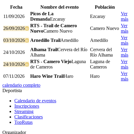
Fecha
Nombre del evento
Población
Picos de La
Ver
11/09/2026
Ezcaray
Demanda
Ezcaray
más
RTS - Trail de Camero
Ver
26/09/2026
Camero Nuevo
Nuevo
Camero Nuevo
más
Ver
03/10/2026
Arnedillo Trail
Arnedillo
Arnedillo
más
Alhama Trail
Cervera del Río
Cervera del
Ver
24/10/2026
Alhama
Río Alhama
más
RTS - Camero Viejo
Laguna
Laguna de
Ver
24/10/2026
de Cameros
Cameros
más
Ver
07/11/2026
Haro Wine Trail
Haro
Haro
más
calendario completo
Deportista
Calendario de eventos
Inscripciones
Streaming
Clasificaciones
TopRutas
Organizador