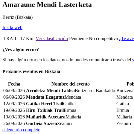
Amaraune Mendi Lasterketa
Berriz
(Bizkaia)
Ir a la web
TRAIL
17 Km
Ver Clasificación
Pendiente
No competitiva
¿Te avi
¿Ves algún error?
Si hay algún error en los datos, nos lo puedes comunicar a través del
Próximos eventos en
Bizkaia
Fecha
Nombre del evento
Pob
06/09/2026
Arroletza Mendi Taldea
Burtzena - Barakaldo
Burtzena
06/09/2026
Mendata Ezagutuz
Mendata
Mendata
12/09/2026
Gatika Herri Trail
Gatika
Gatika
19/09/2026
Hiru Txikiak Trail
Ermua
Ermua
19/09/2026
Mañaritik Atxetara
Mañaria
Mañaria
26/09/2026
Gorbeia Suzien
Zeanuri
Zeanuri
calendario completo