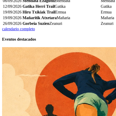
06/09/2026
Mendata Ezagutuz
Mendata
Mendata
12/09/2026
Gatika Herri Trail
Gatika
Gatika
19/09/2026
Hiru Txikiak Trail
Ermua
Ermua
19/09/2026
Mañaritik Atxetara
Mañaria
Mañaria
26/09/2026
Gorbeia Suzien
Zeanuri
Zeanuri
calendario completo
Eventos destacados