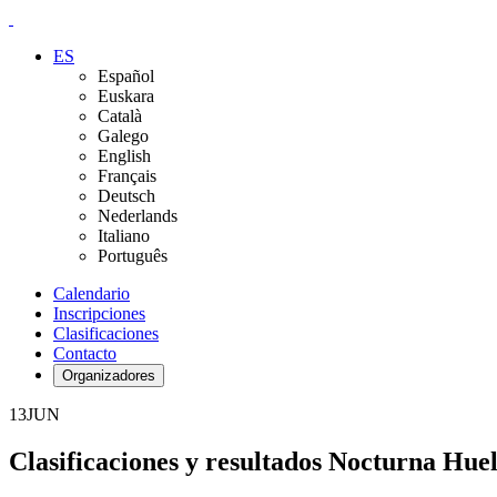
ES
Español
Euskara
Català
Galego
English
Français
Deutsch
Nederlands
Italiano
Português
Calendario
Inscripciones
Clasificaciones
Contacto
Organizadores
13
JUN
Clasificaciones y resultados Nocturna Hue