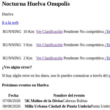
Nocturna Huelva Onupolis
Huelva
Ir a la web
RUNNING
10 Km
Ver Clasificación
Pendiente
No competitiva
¿Te
RUNNING
5 Km
Ver Clasificación
Pendiente
No competitiva
¿Te
RUNNING
2 Km
Ver Clasificación
Pendiente
No competitiva
¿Te
¿Ves algún error?
Si hay algún error en los datos, nos lo puedes comunicar a través del
Próximos eventos en
Huelva
Fecha
Nombre del evento
07/08/2026
5K Molino de la Divisa
Cabezas Rubias
08/08/2026
Milla Urbana Ciudad de Punta Umbría
Punta Umbr