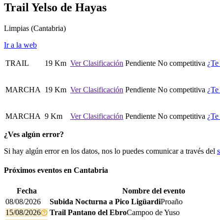
Trail Yelso de Hayas
Limpias
(Cantabria)
Ir a la web
TRAIL
19 Km
Ver Clasificación
Pendiente
No competitiva
¿Te
MARCHA
19 Km
Ver Clasificación
Pendiente
No competitiva
¿Te
MARCHA
9 Km
Ver Clasificación
Pendiente
No competitiva
¿Te
¿Ves algún error?
Si hay algún error en los datos, nos lo puedes comunicar a través del
Próximos eventos en
Cantabria
Fecha
Nombre del evento
08/08/2026
Subida Nocturna a Pico Ligüardi
Proaño
15/08/2026
Trail Pantano del Ebro
Campoo de Yuso