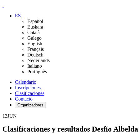
ES
Español
Euskara
Català
Galego
English
Français
Deutsch
Nederlands
Italiano
Português
Calendario
Inscripciones
Clasificaciones
Contacto
Organizadores
13
JUN
Clasificaciones y resultados Desfío Albelda