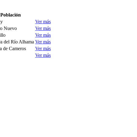
Población
ay
Ver más
o Nuevo
Ver más
llo
Ver más
a del Río Alhama
Ver más
a de Cameros
Ver más
Ver más