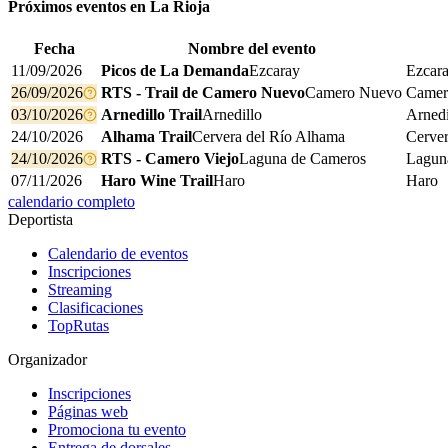
Próximos eventos en
La Rioja
Fecha
Nombre del evento
11/09/2026
Picos de La Demanda
Ezcaray
Ezcar
26/09/2026
RTS - Trail de Camero Nuevo
Camero Nuevo
Camer
03/10/2026
Arnedillo Trail
Arnedillo
Arnedi
24/10/2026
Alhama Trail
Cervera del Río Alhama
Cerver
24/10/2026
RTS - Camero Viejo
Laguna de Cameros
Lagun
07/11/2026
Haro Wine Trail
Haro
Haro
calendario completo
Deportista
Calendario de eventos
Inscripciones
Streaming
Clasificaciones
TopRutas
Organizador
Inscripciones
Páginas web
Promociona tu evento
Entrega de dorsales