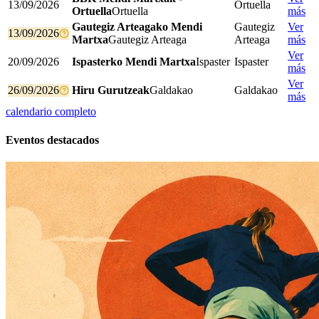
13/09/2026
Ortuella
Ortuella
Ortuella
más
Gautegiz Arteagako Mendi
Gautegiz
Ver
13/09/2026
Martxa
Gautegiz Arteaga
Arteaga
más
Ver
20/09/2026
Ispasterko Mendi Martxa
Ispaster
Ispaster
más
Ver
26/09/2026
Hiru Gurutzeak
Galdakao
Galdakao
más
calendario completo
Eventos destacados