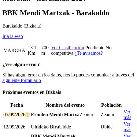
BBK Mendi Martxak - Barakaldo
Barakaldo
(Bizkaia)
Ir a la web
13.1
700
Ver Clasificación
Pendiente
No
MARCHA
Km
m
competitiva
¿Te avisamos?
¿Ves algún error?
Si hay algún error en los datos, nos lo puedes comunicar a través del
siguiente formulario
Próximos eventos en
Bizkaia
Fecha
Nombre del evento
Población
Ver
05/09/2026
Ermiten Mendi Martxa
Zeanuri
Zeanuri
más
Ver
12/09/2026
Ubideko Bira
Ubide
Ubide
más
BBK Mendi Martxak -
Ver