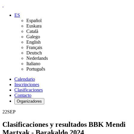
ES
Español
Euskara
Català
Galego
English
Français
Deutsch
Nederlands
Italiano
Português
Calendario
Inscripciones
Clasificaciones
Contacto
Organizadores
22
SEP
Clasificaciones y resultados BBK Mendi
Martxak - Barakaldo 2024