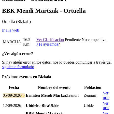
BBK Mendi Martxak - Ortuella
Ortuella
(Bizkaia)
Ir a la web
16.5
Ver Clasificación
Pendiente
No competitiva
MARCHA
Km
¿Te avisamos?
¿Ves algún error?
Si hay algún error en los datos, nos lo puedes comunicar a través del
siguiente formulario
Próximos eventos en
Bizkaia
Fecha
Nombre del evento
Población
Ver
05/09/2026
Ermiten Mendi Martxa
Zeanuri
Zeanuri
más
Ver
12/09/2026
Ubideko Bira
Ubide
Ubide
más
BBK Mendi Martxak -
Ver