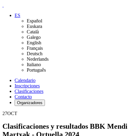
ES
Español
Euskara
Català
Galego
English
Français
Deutsch
Nederlands
Italiano
Português
Calendario
Inscripciones
Clasificaciones
Contacto
Organizadores
27
OCT
Clasificaciones y resultados BBK Mendi
Martxak - Ortuella 2024