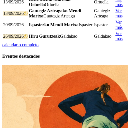
13/09/2026
Ortuella
Ortuella
Ortuella
más
Gautegiz Arteagako Mendi
Gautegiz
Ver
13/09/2026
Martxa
Gautegiz Arteaga
Arteaga
más
Ver
20/09/2026
Ispasterko Mendi Martxa
Ispaster
Ispaster
más
Ver
26/09/2026
Hiru Gurutzeak
Galdakao
Galdakao
más
calendario completo
Eventos destacados