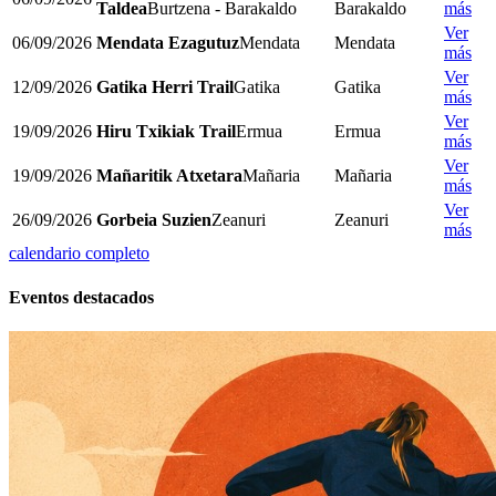
Taldea
Burtzena - Barakaldo
Barakaldo
más
Ver
06/09/2026
Mendata Ezagutuz
Mendata
Mendata
más
Ver
12/09/2026
Gatika Herri Trail
Gatika
Gatika
más
Ver
19/09/2026
Hiru Txikiak Trail
Ermua
Ermua
más
Ver
19/09/2026
Mañaritik Atxetara
Mañaria
Mañaria
más
Ver
26/09/2026
Gorbeia Suzien
Zeanuri
Zeanuri
más
calendario completo
Eventos destacados