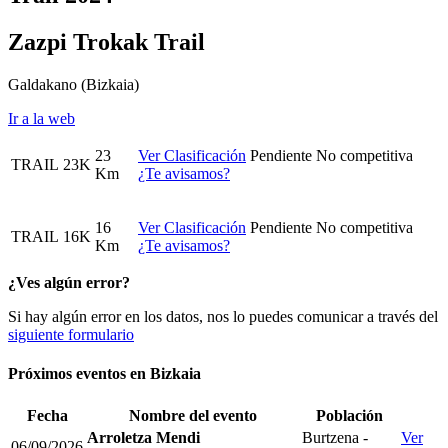
Zazpi Trokak Trail
Galdakano
(Bizkaia)
Ir a la web
23
Ver Clasificación
Pendiente
No competitiva
TRAIL
23K
Km
¿Te avisamos?
16
Ver Clasificación
Pendiente
No competitiva
TRAIL
16K
Km
¿Te avisamos?
¿Ves algún error?
Si hay algún error en los datos, nos lo puedes comunicar a través del
siguiente formulario
Próximos eventos en
Bizkaia
Fecha
Nombre del evento
Población
Arroletza Mendi
Burtzena -
Ver
06/09/2026