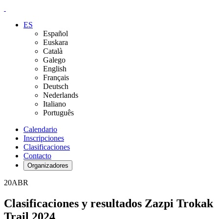
ES
Español
Euskara
Català
Galego
English
Français
Deutsch
Nederlands
Italiano
Português
Calendario
Inscripciones
Clasificaciones
Contacto
Organizadores
20
ABR
Clasificaciones y resultados Zazpi Trokak
Trail 2024